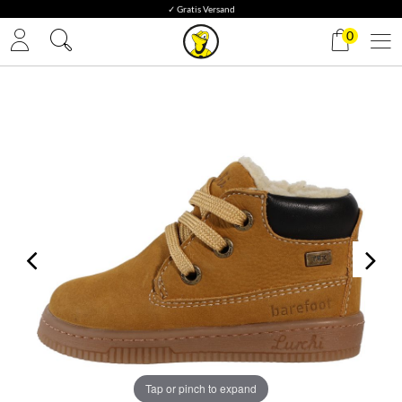
✓ Gratis Versand
0
Tap or pinch to expand