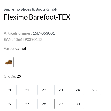
Supremo Shoes & Boots GmbH
Fleximo Barefoot-TEX
Artikelnummer:
15L9063001
EAN:
4066893390112
Farbe:
camel
Größe:
29
20
21
22
23
24
25
26
27
28
29
30