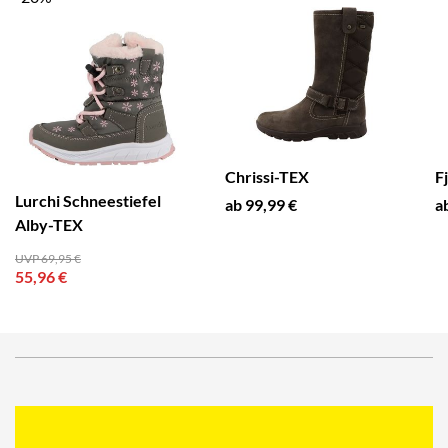
Chrissi-TEX
F
Lurchi Schneestiefel
ab 99,99 €
a
Alby-TEX
UVP 69,95 €
55,96 €