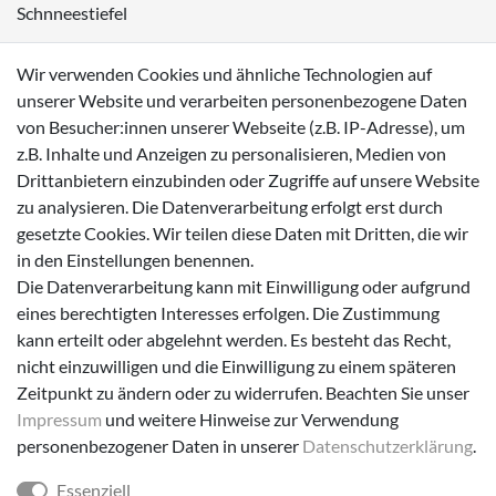
Schnneestiefel
Wasserdichte Kinderschuhe
Wir verwenden Cookies und ähnliche Technologien auf
Sneaker
unserer Website und verarbeiten personenbezogene Daten
von Besucher:innen unserer Webseite (z.B. IP-Adresse), um
Lauflernschuhe
z.B. Inhalte und Anzeigen zu personalisieren, Medien von
Drittanbietern einzubinden oder Zugriffe auf unsere Website
Zahlungsmöglichkeiten
zu analysieren. Die Datenverarbeitung erfolgt erst durch
gesetzte Cookies. Wir teilen diese Daten mit Dritten, die wir
in den Einstellungen benennen.
Die Datenverarbeitung kann mit Einwilligung oder aufgrund
eines berechtigten Interesses erfolgen. Die Zustimmung
Versanddienstleister
kann erteilt oder abgelehnt werden. Es besteht das Recht,
nicht einzuwilligen und die Einwilligung zu einem späteren
Zeitpunkt zu ändern oder zu widerrufen. Beachten Sie unser
Impressum
und weitere Hinweise zur Verwendung
personenbezogener Daten in unserer
Daten­schutz­erklärung
.
Essenziell