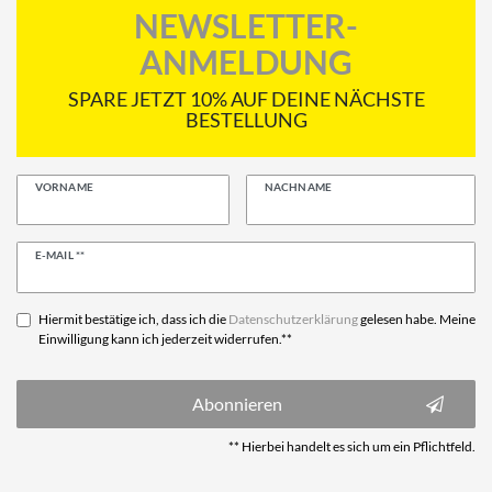
NEWSLETTER-
ANMELDUNG
SPARE JETZT 10% AUF DEINE NÄCHSTE
BESTELLUNG
VORNAME
NACHNAME
Newsletter
E-MAIL **
Honig
Hiermit bestätige ich, dass ich die
Daten­schutz­erklärung
gelesen habe. Meine
Einwilligung kann ich jederzeit widerrufen.**
Abonnieren
** Hierbei handelt es sich um ein Pflichtfeld.