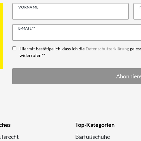
VORNAME
Newsletter
E-MAIL **
Honig
Hiermit bestätige ich, dass ich die
Daten­schutz­erklärung
gelese
widerrufen.**
Abonnier
ches
Top-Kategorien
fsrecht
Barfußschuhe