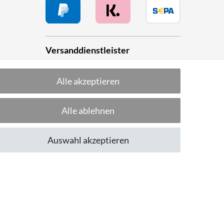
Versanddienstleister
Alle akzeptieren
he
Alle ablehnen
Folge uns!
Auswahl akzeptieren
CUSTOMER RATING
Excellent
:
4.8
/
5
06.08.2026