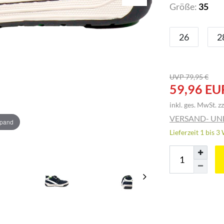
Größe:
35
26
2
UVP 79,95 €
59,96 EU
inkl. ges. MwSt. zz
VERSAND- U
xpand
Lieferzeit 1 bis 