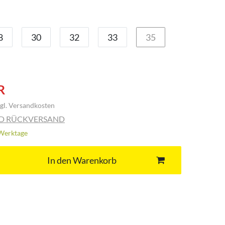
8
30
32
33
35
R
gl.
Versandkosten
ND RÜCKVERSAND
3 Werktage
In den Warenkorb