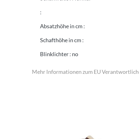
:
Absatzhöhe in cm
:
Schafthöhe in cm
:
Blinklichter
:
no
Mehr Informationen zum EU Verantwortlich