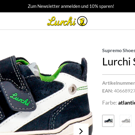
Zum Newsletter anmelden und 10% sparen!
Supremo Shoes
Lurchi
Artikelnummer
EAN:
4066892
Farbe:
atlanti