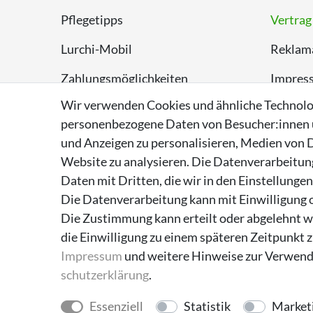
Pflegetipps
Vertrag
Lurchi-Mobil
Reklam
Zahlungsmöglichkeiten
Impres
Wir verwenden Cookies und ähnliche Technolo
Versand
Datens
personenbezogene Daten von Besucher:innen un
Rückversand
AGB
und Anzeigen zu personalisieren, Medien von D
Website zu analysieren. Die Datenverarbeitung 
Entsorgungshinweise
Daten mit Dritten, die wir in den Einstellunge
Über Supremo Shoes
Die Datenverarbeitung kann mit Einwilligung o
Die Zustimmung kann erteilt oder abgelehnt we
die Einwilligung zu einem späteren Zeitpunkt 
Impressum
und weitere Hinweise zur Verwend
schutz­erklärung
.
Essenziell
Statistik
Market