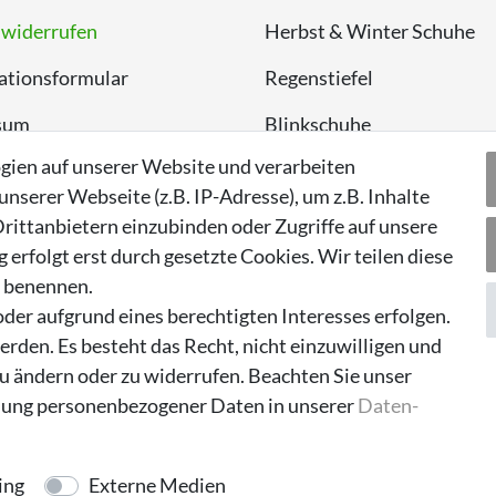
 widerrufen
Herbst & Winter Schuhe
ationsformular
Regenstiefel
sum
Blinkschuhe
gien auf unserer Website und verarbeiten
chutzerklärung
Schnneestiefel
serer Webseite (z.B. IP-Adresse), um z.B. Inhalte
Wasserdichte Kinderschu
rittanbietern einzubinden oder Zugriffe auf unsere
erfolgt erst durch gesetzte Cookies. Wir teilen diese
Sneaker
n benennen.
Lauflernschuhe
der aufgrund eines berechtigten Interesses erfolgen.
rden. Es besteht das Recht, nicht einzuwilligen und
zu ändern oder zu widerrufen. Beachten Sie unser
ung personenbezogener Daten in unserer
Daten­
ing
Externe Medien