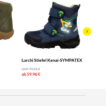
Jacob 
Lurchi Stiefel Kenai-SYMPATEX
ab 65,9
UVP 79,95 €
ab 59,96 €