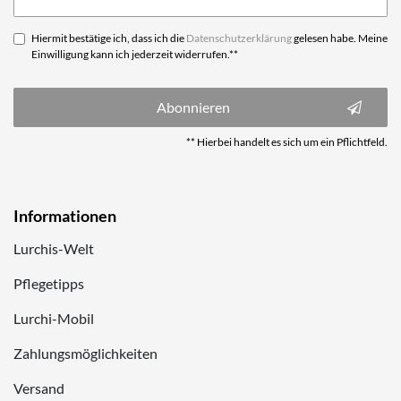
Honig
Hiermit bestätige ich, dass ich die
Daten­schutz­erklärung
gelesen habe. Meine
Einwilligung kann ich jederzeit widerrufen.**
Abonnieren
** Hierbei handelt es sich um ein Pflichtfeld.
Informationen
Lurchis-Welt
Pflegetipps
Lurchi-Mobil
Zahlungsmöglichkeiten
Versand