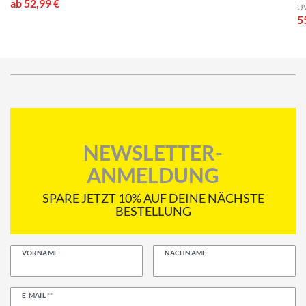
ab 52,99 €
UV
5
NEWSLETTER-
ANMELDUNG
SPARE JETZT 10% AUF DEINE NÄCHSTE
BESTELLUNG
VORNAME
NACHNAME
Newsletter
E-MAIL **