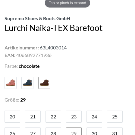
Tap or pinch to expand
Supremo Shoes & Boots GmbH
Lurchi Naika-TEX Barefoot
Artikelnummer:
63L4003014
EAN:
4066892771936
Farbe:
chocolate
Größe:
29
20
21
22
23
24
25
26
27
28
29
30
31