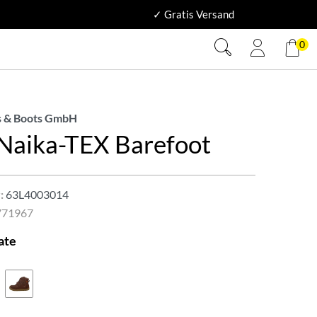
✓ Gratis Versand
0
 & Boots GmbH
 Naika-TEX Barefoot
:
63L4003014
771967
ate