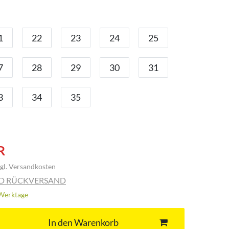
1
22
23
24
25
7
28
29
30
31
3
34
35
R
gl.
Versandkosten
ND RÜCKVERSAND
3 Werktage
In den Warenkorb