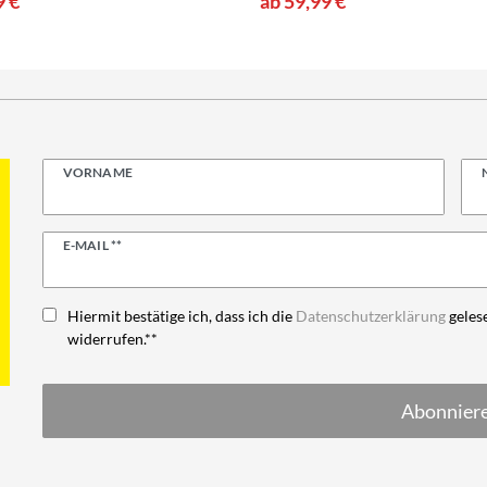
9 €
ab 59,99 €
VORNAME
Newsletter
E-MAIL **
Honig
Hiermit bestätige ich, dass ich die
Daten­schutz­erklärung
gelese
widerrufen.**
Abonnier