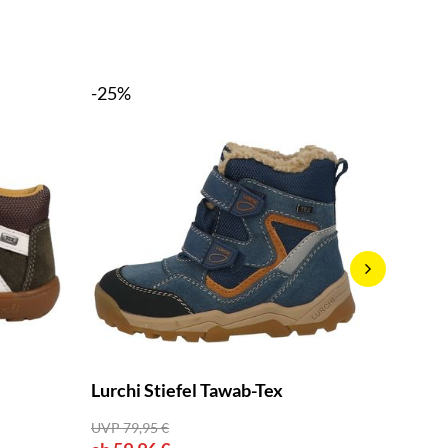
-25%
-20%
Lurchi Stiefel Tawab-Tex
Lurchi 
UVP 79,95 €
UVP 89,9