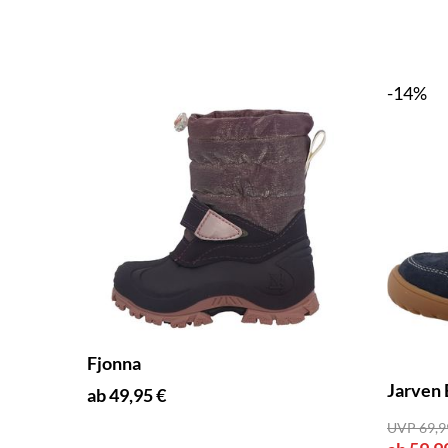
-14%
Fjonna
Jarven 
ab 49,95 €
UVP 69,9