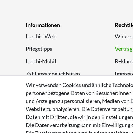
Informationen
Rechtli
Lurchis-Welt
Widerru
Pflegetipps
Vertrag
Lurchi-Mobil
Reklam
Zahlungsmöglichkeiten
Impres
Wir verwenden Cookies und ähnliche Technolo
Versand
Datens
personenbezogene Daten von Besucher:innen un
Rückversand
AGB
und Anzeigen zu personalisieren, Medien von D
Website zu analysieren. Die Datenverarbeitung 
Entsorgungshinweise
Daten mit Dritten, die wir in den Einstellunge
Über Supremo Shoes
Die Datenverarbeitung kann mit Einwilligung o