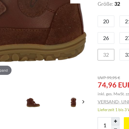
Größe:
32
20
2
26
2
32
3
xpand
UVP 99,95 €
74,96 EU
inkl. ges. MwSt. zz
VERSAND- U
Lieferzeit 1 bis 