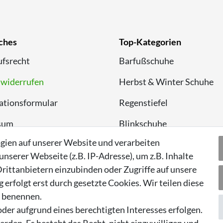
ches
Top-Kategorien
fsrecht
Barfußschuhe
 widerrufen
Herbst & Winter Schuhe
ationsformular
Regenstiefel
sum
Blinkschuhe
gien auf unserer Website und verarbeiten
chutzerklärung
Schnneestiefel
serer Webseite (z.B. IP-Adresse), um z.B. Inhalte
Wasserdichte Kinderschu
rittanbietern einzubinden oder Zugriffe auf unsere
erfolgt erst durch gesetzte Cookies. Wir teilen diese
Sneaker
n benennen.
Lauflernschuhe
der aufgrund eines berechtigten Interesses erfolgen.