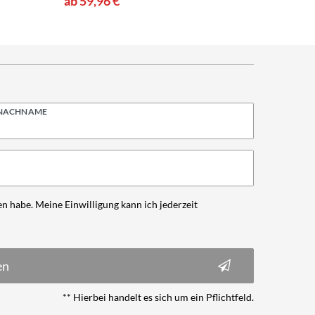
ab 59,96 €
ab 71,9
NACHNAME
n habe. Meine Einwilligung kann ich jederzeit
en
** Hierbei handelt es sich um ein Pflichtfeld.