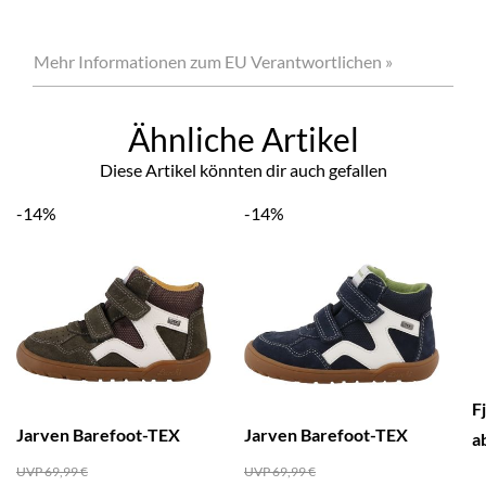
Mehr Informationen zum EU Verantwortlichen »
Ähnliche Artikel
Diese Artikel könnten dir auch gefallen
-14%
-14%
F
Jarven Barefoot-TEX
Jarven Barefoot-TEX
a
UVP 69,99 €
UVP 69,99 €