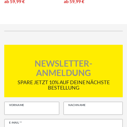
ab 59,99 €
ab 59,99 €
NEWSLETTER-
ANMELDUNG
SPARE JETZT 10% AUF DEINE NÄCHSTE
BESTELLUNG
VORNAME
NACHNAME
Newsletter
E-MAIL **