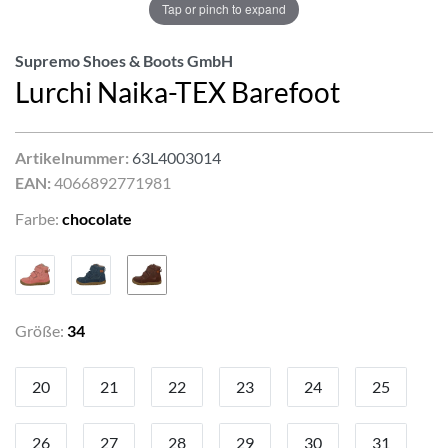
Tap or pinch to expand
Supremo Shoes & Boots GmbH
Lurchi Naika-TEX Barefoot
Artikelnummer:
63L4003014
EAN:
4066892771981
Farbe:
chocolate
Größe:
34
20
21
22
23
24
25
26
27
28
29
30
31