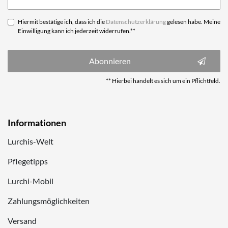
Honig
Hiermit bestätige ich, dass ich die
Daten­schutz­erklärung
gelesen habe. Meine
Einwilligung kann ich jederzeit widerrufen.**
Abonnieren
** Hierbei handelt es sich um ein Pflichtfeld.
Informationen
Lurchis-Welt
Pflegetipps
Lurchi-Mobil
Zahlungsmöglichkeiten
Versand