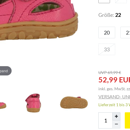
Größe:
22
20
2
33
xpand
UVP 69,99 €
52,99 EU
inkl. ges. MwSt. zz
VERSAND- U
Lieferzeit 1 bis 