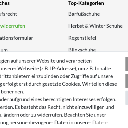
ches
Top-Kategorien
fsrecht
Barfußschuhe
 widerrufen
Herbst & Winter Schuhe
ationsformular
Regenstiefel
sum
Blinkschuhe
gien auf unserer Website und verarbeiten
chutzerklärung
Schnneestiefel
serer Webseite (z.B. IP-Adresse), um z.B. Inhalte
Wasserdichte Kinderschu
rittanbietern einzubinden oder Zugriffe auf unsere
erfolgt erst durch gesetzte Cookies. Wir teilen diese
Sneaker
n benennen.
Lauflernschuhe
der aufgrund eines berechtigten Interesses erfolgen.
rden. Es besteht das Recht, nicht einzuwilligen und
zu ändern oder zu widerrufen. Beachten Sie unser
ung personenbezogener Daten in unserer
Daten­