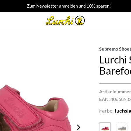
Zum Newsletter anmelden und 10% sparen!
Supremo Shoes
Lurchi
Barefo
Artikelnummer
EAN:
4066893
Farbe:
fuchsi