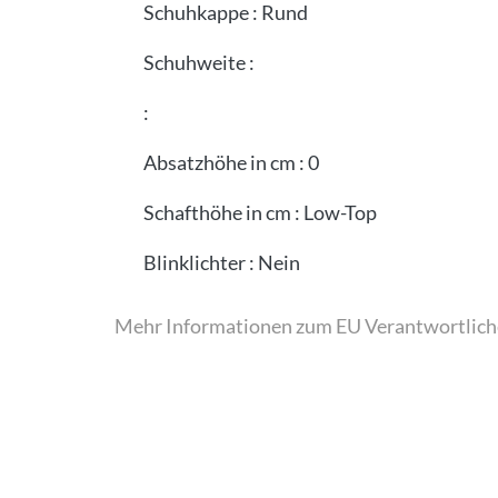
Schuhkappe
:
Rund
Schuhweite
:
:
Absatzhöhe in cm
:
0
Schafthöhe in cm
:
Low-Top
Blinklichter
:
Nein
Mehr Informationen zum EU Verantwortlich