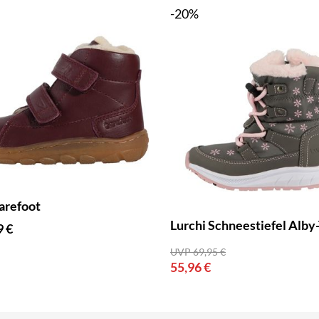
-20%
arefoot
Lurchi Schneestiefel Alby
9 €
UVP 69,95 €
55,96 €