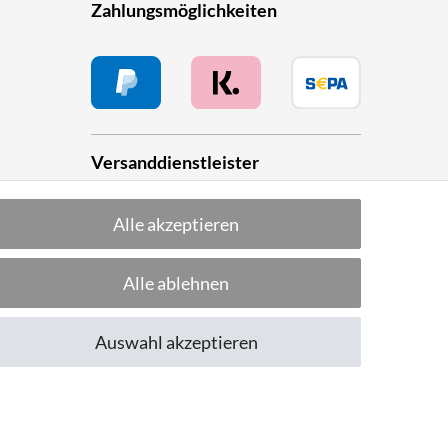
Zahlungsmöglichkeiten
Versanddienstleister
Alle akzeptieren
he
Alle ablehnen
Folge uns!
Auswahl akzeptieren
CUSTOMER RATING
Excellent
:
4.8
/
5