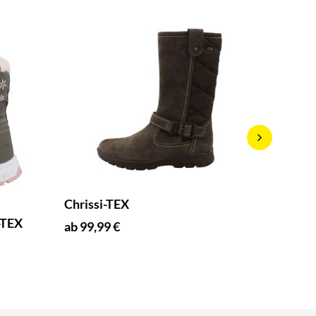
Chrissi-TEX
Spot B
-TEX
ab 99,99 €
ab 75,9