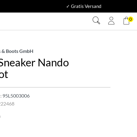
✓ Gratis Versand
0
 & Boots GmbH
 Sneaker Nando
ot
:
95L5003006
222468
a