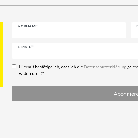
VORNAME
Newsletter
E-MAIL **
Honig
Hiermit bestätige ich, dass ich die
Daten­schutz­erklärung
gelese
widerrufen.**
Abonnier