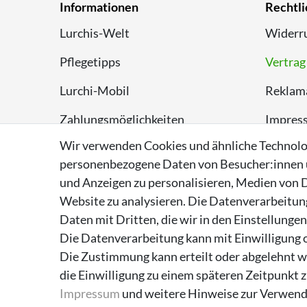
Informationen
Rechtli
Lurchis-Welt
Widerru
Pflegetipps
Vertrag
Lurchi-Mobil
Reklam
Zahlungsmöglichkeiten
Impres
Wir verwenden Cookies und ähnliche Technolo
Versand
Datens
personenbezogene Daten von Besucher:innen un
Rückversand
AGB
und Anzeigen zu personalisieren, Medien von D
Website zu analysieren. Die Datenverarbeitung 
Entsorgungshinweise
Daten mit Dritten, die wir in den Einstellunge
Über Supremo Shoes
Die Datenverarbeitung kann mit Einwilligung o
Die Zustimmung kann erteilt oder abgelehnt we
die Einwilligung zu einem späteren Zeitpunkt 
Impressum
und weitere Hinweise zur Verwend