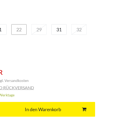
1
22
29
31
32
R
gl.
Versandkosten
ND RÜCKVERSAND
3 Werktage
In den Warenkorb