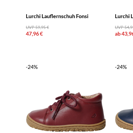
Lurchi Lauflernschuh Fonsi
Lurchi 
UVP 59,95 €
UVP 54,9
47,96 €
ab 43,9
-24%
-24%