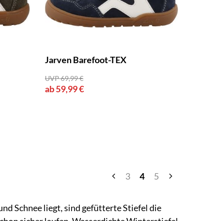
Jarven Barefoot-TEX
UVP 69,99 €
ab 59,99 €
3
4
5
nd Schnee liegt, sind gefütterte Stiefel die
 schon sicher laufen. Wasserdichte Winterstiefel