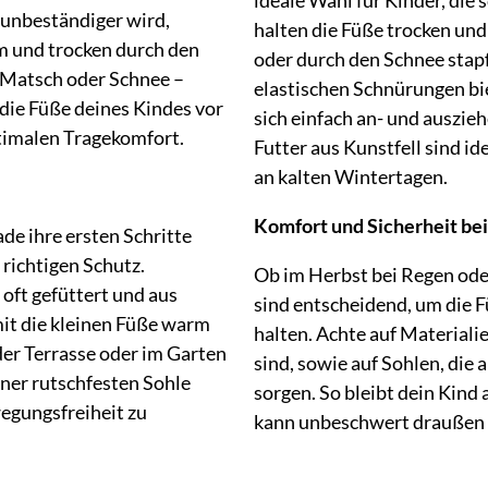
 unbeständiger wird,
halten die Füße trocken und
m und trocken durch den
oder durch den Schnee stapf
 Matsch oder Schnee –
elastischen Schnürungen bi
ie Füße deines Kindes vor
sich einfach an- und auszieh
ptimalen Tragekomfort.
Futter aus Kunstfell sind i
an kalten Wintertagen.
Komfort und Sicherheit be
de ihre ersten Schritte
 richtigen Schutz.
Ob im Herbst bei Regen oder
oft gefüttert und aus
sind entscheidend, um die 
it die kleinen Füße warm
halten. Achte auf Material
der Terrasse oder im Garten
sind, sowie auf Sohlen, die
iner rutschfesten Sohle
sorgen. So bleibt dein Kind
egungsfreiheit zu
kann unbeschwert draußen 