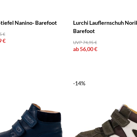
Stiefel Nanino- Barefoot
Lurchi Lauflernschuh Nori
Barefoot
5 €
9 €
UVP 74,95 €
ab 56,00 €
-14%