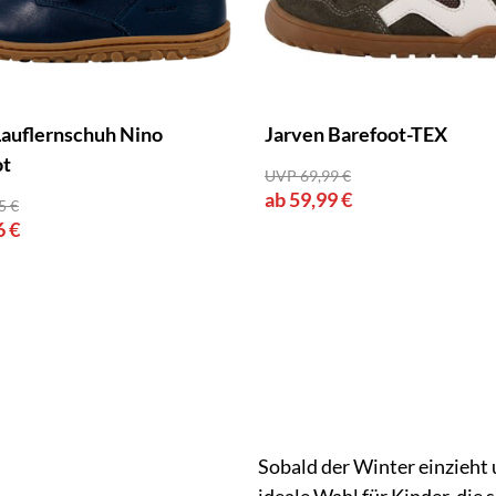
Lauflernschuh Nino
Jarven Barefoot-TEX
ot
UVP 69,99 €
ab 59,99 €
5 €
6 €
Sobald der Winter einzieht u
ideale Wahl für Kinder, die