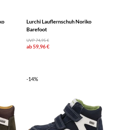
ko
Lurchi Lauflernschuh Noriko
Barefoot
UVP 74,95 €
ab 59,96 €
-14%