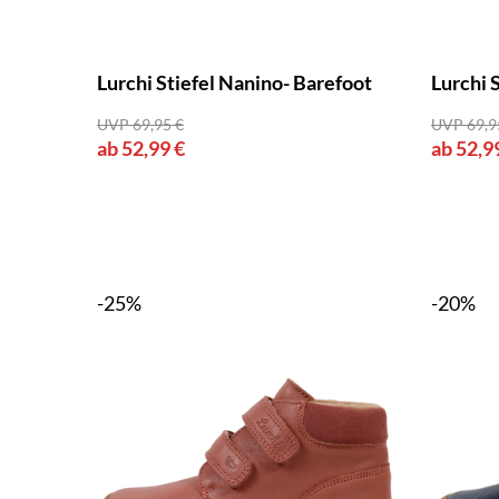
Lurchi Stiefel Nanino- Barefoot
Lurchi 
UVP 69,95 €
UVP 69,9
ab 52,99 €
ab 52,9
-25%
-20%