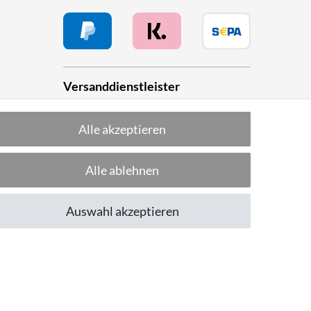
Versanddienstleister
Alle akzeptieren
he
Alle ablehnen
Folge uns!
Auswahl akzeptieren
CUSTOMER RATING
Excellent
:
4.8
/
5
09.08.2026