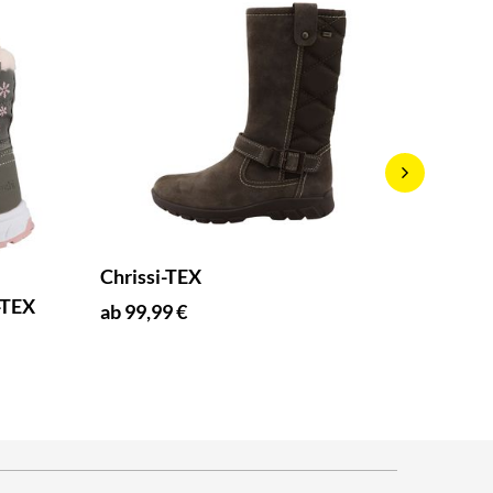
Chrissi-TEX
Spot B
-TEX
ab 99,99 €
ab 75,9