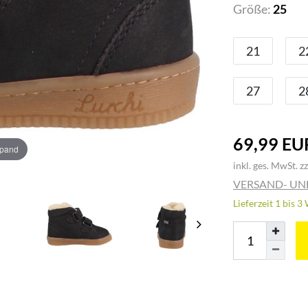
Größe:
25
21
2
27
2
69,99 EU
xpand
inkl. ges. MwSt. zz
VERSAND- U
Lieferzeit 1 bis 