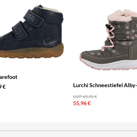
arefoot
Lurchi Schneestiefel Alby
9 €
UVP 69,95 €
55,96 €