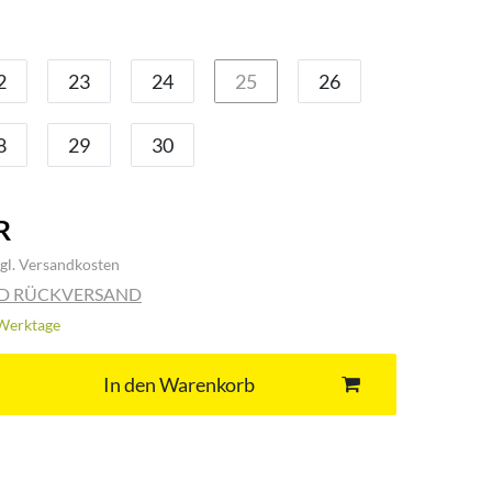
2
23
24
25
26
8
29
30
R
gl.
Versandkosten
ND RÜCKVERSAND
3 Werktage
In den Warenkorb