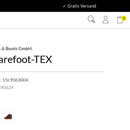
✓ Gratis Versand
0
 & Boots GmbH
Barefoot-TEX
:
15L9063004
390624