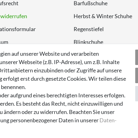
fsrecht
Barfußschuhe
 widerrufen
Herbst & Winter Schuhe
ationsformular
Regenstiefel
sum
Blinkschuhe
gien auf unserer Website und verarbeiten
chutzerklärung
Schnneestiefel
serer Webseite (z.B. IP-Adresse), um z.B. Inhalte
Wasserdichte Kinderschu
rittanbietern einzubinden oder Zugriffe auf unsere
erfolgt erst durch gesetzte Cookies. Wir teilen diese
Sneaker
n benennen.
Lauflernschuhe
der aufgrund eines berechtigten Interesses erfolgen.
rden. Es besteht das Recht, nicht einzuwilligen und
zu ändern oder zu widerrufen. Beachten Sie unser
ung personenbezogener Daten in unserer
Daten­