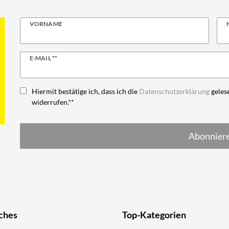
VORNAME
Newsletter
E-MAIL **
Honig
Hiermit bestätige ich, dass ich die
Daten­schutz­erklärung
gelese
widerrufen.**
Abonnier
ches
Top-Kategorien