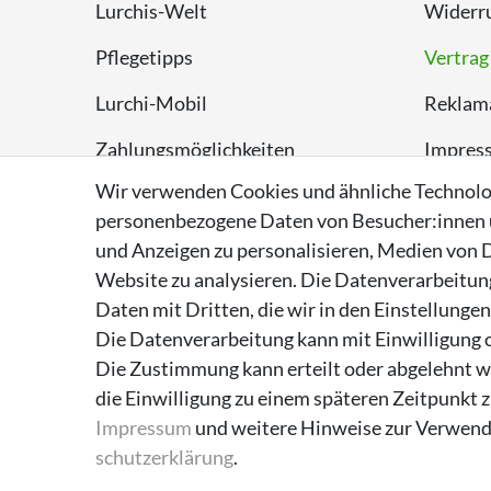
Lurchis-Welt
Widerru
Pflegetipps
Vertrag
Lurchi-Mobil
Reklam
Zahlungsmöglichkeiten
Impres
Wir verwenden Cookies und ähnliche Technolo
Versand
Datens
personenbezogene Daten von Besucher:innen un
Rückversand
AGB
und Anzeigen zu personalisieren, Medien von D
Website zu analysieren. Die Datenverarbeitung 
Entsorgungshinweise
Daten mit Dritten, die wir in den Einstellunge
Über Supremo Shoes
Die Datenverarbeitung kann mit Einwilligung o
Die Zustimmung kann erteilt oder abgelehnt we
die Einwilligung zu einem späteren Zeitpunkt 
Impressum
und weitere Hinweise zur Verwend
schutz­erklärung
.