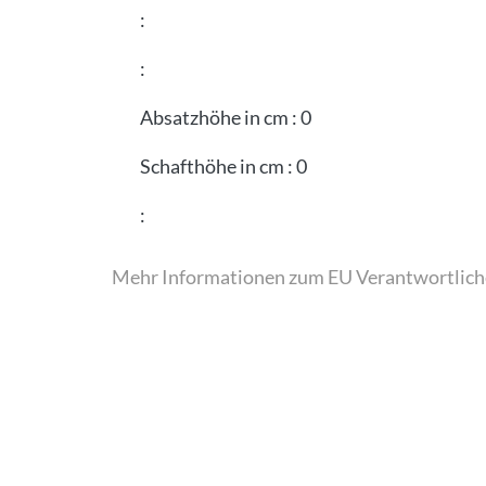
:
:
Absatzhöhe in cm
:
0
Schafthöhe in cm
:
0
:
Mehr Informationen zum EU Verantwortlich