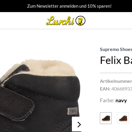
Zum Newsletter anmelden und 10% sparen!
Supremo Shoes
Felix 
Artikelnummer
EAN:
4066893
Farbe:
navy