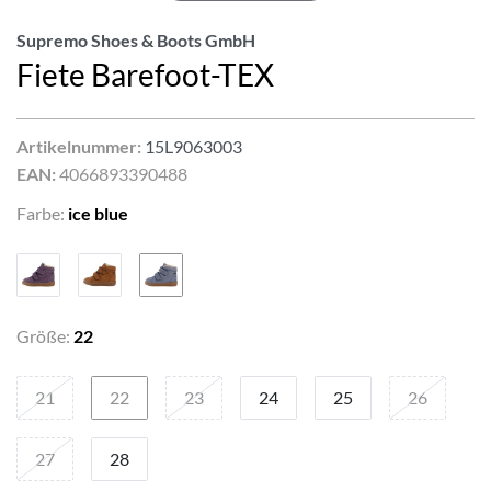
Supremo Shoes & Boots GmbH
Fiete Barefoot-TEX
Artikelnummer:
15L9063003
EAN:
4066893390488
Farbe:
ice blue
Größe:
22
21
22
23
24
25
26
27
28