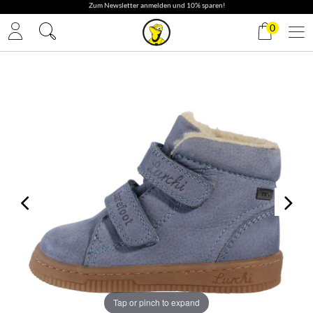
✓ Gratis Versand
0
Tap or pinch to expand