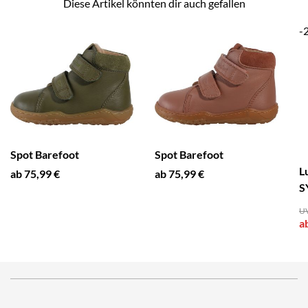
Diese Artikel könnten dir auch gefallen
-
Spot Barefoot
Spot Barefoot
L
ab 75,99 €
ab 75,99 €
S
UV
a