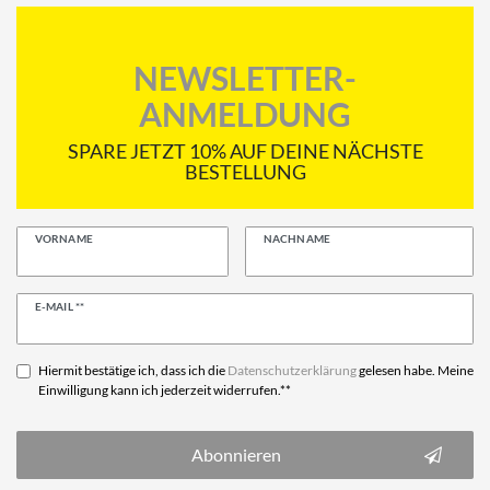
NEWSLETTER-
ANMELDUNG
SPARE JETZT 10% AUF DEINE NÄCHSTE
BESTELLUNG
VORNAME
NACHNAME
Newsletter
E-MAIL **
Honig
Hiermit bestätige ich, dass ich die
Daten­schutz­erklärung
gelesen habe. Meine
Einwilligung kann ich jederzeit widerrufen.**
Abonnieren