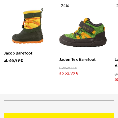
-24%
-
Jacob Barefoot
Jaden Tex Barefoot
L
ab 65,99 €
A
UVP 69,95 €
ab 52,99 €
UV
5