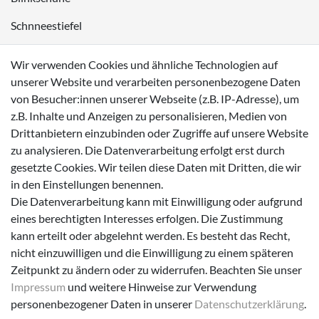
Schnneestiefel
Wasserdichte Kinderschuhe
Wir verwenden Cookies und ähnliche Technologien auf
Sneaker
unserer Website und verarbeiten personenbezogene Daten
von Besucher:innen unserer Webseite (z.B. IP-Adresse), um
Lauflernschuhe
z.B. Inhalte und Anzeigen zu personalisieren, Medien von
Drittanbietern einzubinden oder Zugriffe auf unsere Website
Zahlungsmöglichkeiten
zu analysieren. Die Datenverarbeitung erfolgt erst durch
gesetzte Cookies. Wir teilen diese Daten mit Dritten, die wir
in den Einstellungen benennen.
Die Datenverarbeitung kann mit Einwilligung oder aufgrund
eines berechtigten Interesses erfolgen. Die Zustimmung
Versanddienstleister
kann erteilt oder abgelehnt werden. Es besteht das Recht,
nicht einzuwilligen und die Einwilligung zu einem späteren
Zeitpunkt zu ändern oder zu widerrufen. Beachten Sie unser
Impressum
und weitere Hinweise zur Verwendung
personenbezogener Daten in unserer
Daten­schutz­erklärung
.