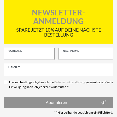
NEWSLETTER-
ANMELDUNG
SPARE JETZT 10% AUF DEINE NÄCHSTE
BESTELLUNG
VORNAME
NACHNAME
Newsletter
E-MAIL **
Honig
Hiermit bestätige ich, dass ich die
Daten­schutz­erklärung
gelesen habe. Meine
Einwilligung kann ich jederzeit widerrufen.**
Abonnieren
** Hierbei handelt es sich um ein Pflichtfeld.