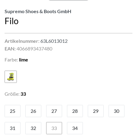
Supremo Shoes & Boots GmbH
Filo
Artikelnummer:
63L6013012
EAN:
4066893437480
Farbe:
lime
Größe:
33
25
26
27
28
29
30
31
32
33
34