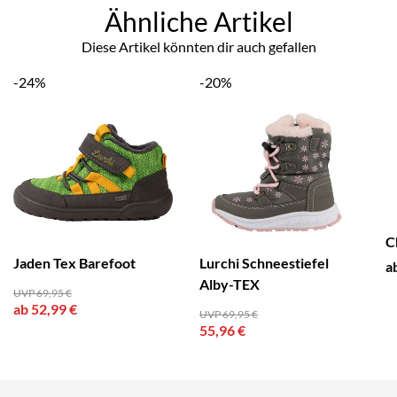
Ähnliche Artikel
Diese Artikel könnten dir auch gefallen
-24%
-20%
C
Jaden Tex Barefoot
Lurchi Schneestiefel
a
Alby-TEX
UVP 69,95 €
ab 52,99 €
UVP 69,95 €
55,96 €