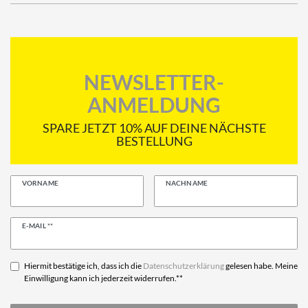
NEWSLETTER-
ANMELDUNG
SPARE JETZT 10% AUF DEINE NÄCHSTE
BESTELLUNG
VORNAME
NACHNAME
Newsletter
E-MAIL **
Honig
Hiermit bestätige ich, dass ich die
Daten­schutz­erklärung
gelesen habe. Meine
Einwilligung kann ich jederzeit widerrufen.**