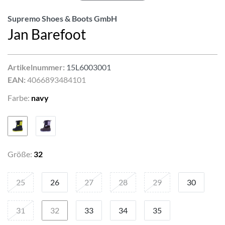
Supremo Shoes & Boots GmbH
Jan Barefoot
Artikelnummer:
15L6003001
EAN:
4066893484101
Farbe:
navy
Größe:
32
25
26
27
28
29
30
31
32
33
34
35