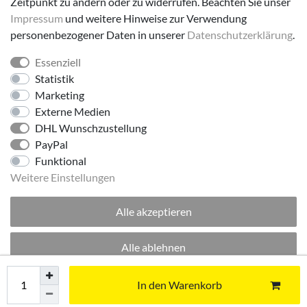
Zeitpunkt zu ändern oder zu widerrufen. Beachten Sie unser
Impressum
und weitere Hinweise zur Verwendung
personenbezogener Daten in unserer
Daten­schutz­erklärung
.
Essenziell
Folge uns!
Statistik
Marketing
Externe Medien
DHL Wunschzustellung
PayPal
Funktional
Weitere Einstellungen
Alle akzeptieren
© 2026 made by Supremo | Alle Rechte vorbehalten.
Alle ablehnen
Excellent
:
4.8
/
5
Auswahl akzeptieren
In den Warenkorb
09.08.2026