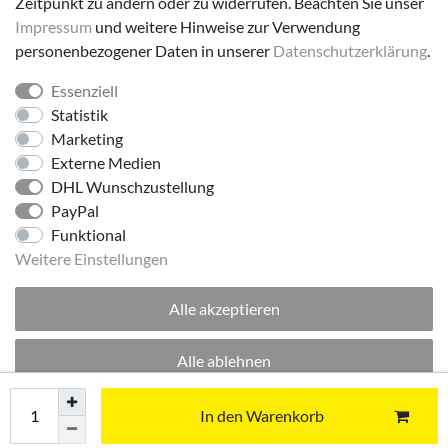
Zeitpunkt zu ändern oder zu widerrufen. Beachten Sie unser
Impressum
und weitere Hinweise zur Verwendung
personenbezogener Daten in unserer
Daten­schutz­erklärung
.
Essenziell
Folge uns!
Statistik
Marketing
Externe Medien
DHL Wunschzustellung
PayPal
Funktional
Weitere Einstellungen
Alle akzeptieren
© 2026 made by Supremo | Alle Rechte vorbehalten.
Alle ablehnen
Excellent
:
4.8
/
5
Auswahl akzeptieren
In den Warenkorb
07.08.2026