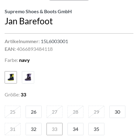
Supremo Shoes & Boots GmbH
Jan Barefoot
Artikelnummer:
15L6003001
EAN:
4066893484118
Farbe:
navy
Größe:
33
25
26
27
28
29
30
31
32
33
34
35