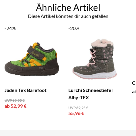
Ähnliche Artikel
Diese Artikel könnten dir auch gefallen
-24%
-20%
C
Jaden Tex Barefoot
Lurchi Schneestiefel
a
Alby-TEX
UVP 69,95 €
ab 52,99 €
UVP 69,95 €
55,96 €