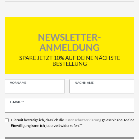
NEWSLETTER-
ANMELDUNG
SPARE JETZT 10% AUF DEINE NÄCHSTE
BESTELLUNG
VORNAME
NACHNAME
Newsletter
E-MAIL **
Honig
Hiermit bestätige ich, dass ich die
Daten­schutz­erklärung
gelesen habe. Meine
Einwilligung kann ich jederzeit widerrufen.**