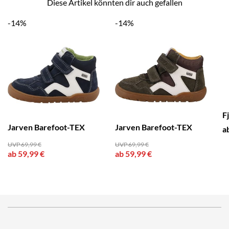
Diese Artikel könnten dir auch gefallen
-14%
-14%
F
Jarven Barefoot-TEX
Jarven Barefoot-TEX
a
UVP 69,99 €
UVP 69,99 €
ab 59,99 €
ab 59,99 €