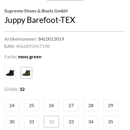
Supremo Shoes & Boots GmbH
Juppy Barefoot-TEX
Artikelnummer:
84L0013019
EAN:
4066893457198
Farbe:
moss green
Größe:
32
24
25
26
27
28
29
30
31
32
33
34
35