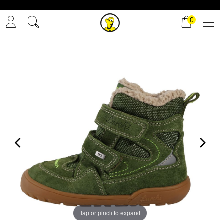
✓ Gratis Versand
0
Tap or pinch to expand