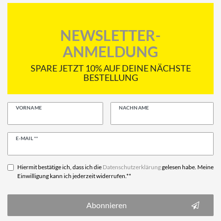
NEWSLETTER-
ANMELDUNG
SPARE JETZT 10% AUF DEINE NÄCHSTE
BESTELLUNG
VORNAME
NACHNAME
Newsletter
E-MAIL **
Honig
Hiermit bestätige ich, dass ich die
Daten­schutz­erklärung
gelesen habe. Meine
Einwilligung kann ich jederzeit widerrufen.**
Abonnieren