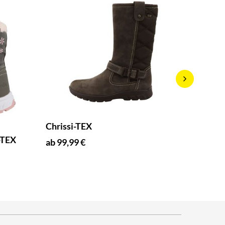
Chrissi-TEX
Fjonna
-TEX
ab 99,99 €
ab 49,9