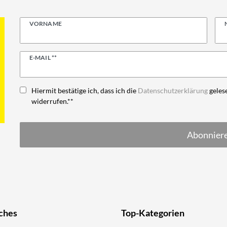
VORNAME
Newsletter
E-MAIL **
Honig
Hiermit bestätige ich, dass ich die
Daten­schutz­erklärung
gelese
widerrufen.**
Abonnier
ches
Top-Kategorien