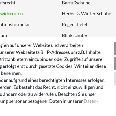
fsrecht
Barfußschuhe
 widerrufen
Herbst & Winter Schuhe
ationsformular
Regenstiefel
sum
Blinkschuhe
gien auf unserer Website und verarbeiten
chutzerklärung
Schnneestiefel
serer Webseite (z.B. IP-Adresse), um z.B. Inhalte
Wasserdichte Kinderschu
rittanbietern einzubinden oder Zugriffe auf unsere
erfolgt erst durch gesetzte Cookies. Wir teilen diese
Sneaker
n benennen.
Lauflernschuhe
der aufgrund eines berechtigten Interesses erfolgen.
rden. Es besteht das Recht, nicht einzuwilligen und
zu ändern oder zu widerrufen. Beachten Sie unser
ung personenbezogener Daten in unserer
Daten­