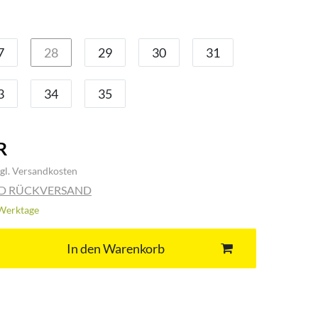
7
28
29
30
31
3
34
35
R
gl.
Versandkosten
ND RÜCKVERSAND
3 Werktage
In den Warenkorb