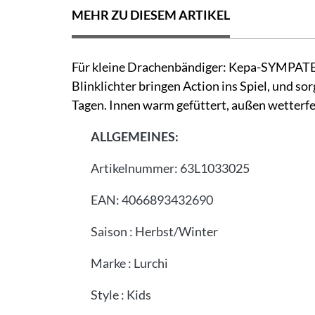
MEHR ZU DIESEM ARTIKEL
Für kleine Drachenbändiger: Kepa-SYMPATEX
Blinklichter bringen Action ins Spiel, und s
Tagen. Innen warm gefüttert, außen wetterf
ALLGEMEINES:
Artikelnummer:
63L1033025
EAN:
4066893432690
Saison
:
Herbst/Winter
Marke
:
Lurchi
Style
:
Kids