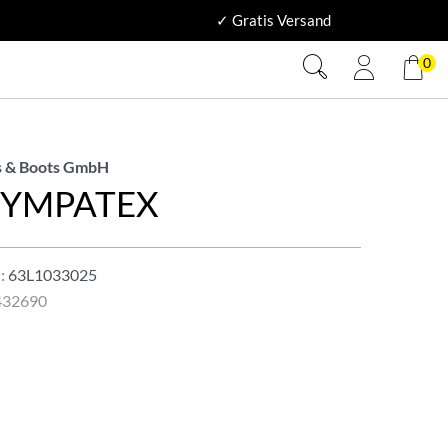
✓ Gratis Versand
0
 & Boots GmbH
SYMPATEX
:
63L1033025
432690