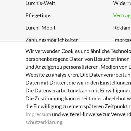
Lurchis-Welt
Widerru
Pflegetipps
Vertrag
Lurchi-Mobil
Reklam
Zahlungsmöglichkeiten
Impres
Wir verwenden Cookies und ähnliche Technolo
Versand
Datens
personenbezogene Daten von Besucher:innen un
Rückversand
AGB
und Anzeigen zu personalisieren, Medien von D
Website zu analysieren. Die Datenverarbeitung 
Entsorgungshinweise
Daten mit Dritten, die wir in den Einstellunge
Über Supremo Shoes
Die Datenverarbeitung kann mit Einwilligung o
Die Zustimmung kann erteilt oder abgelehnt we
die Einwilligung zu einem späteren Zeitpunkt 
Impressum
und weitere Hinweise zur Verwend
schutz­erklärung
.