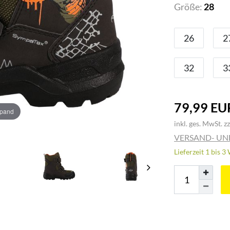
Größe:
28
26
2
32
3
79,99 EU
xpand
inkl. ges. MwSt. zz
VERSAND- U
Lieferzeit 1 bis 