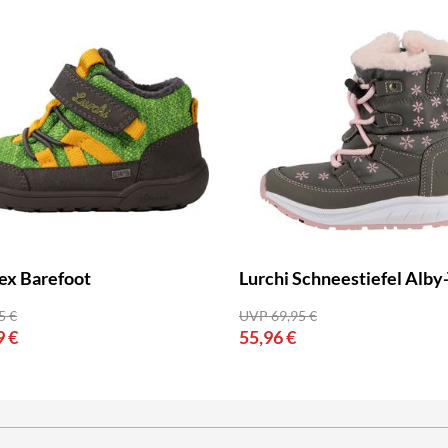
ex Barefoot
Lurchi Schneestiefel Alby
5 €
UVP 69,95 €
9 €
55,96 €