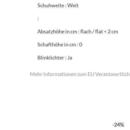
Schuhweite
:
Weit
:
Absatzhöhe in cm
:
flach / flat < 2 cm
Schafthöhe in cm
:
0
Blinklichter
:
Ja
Mehr Informationen zum EU Verantwortlich
-24%