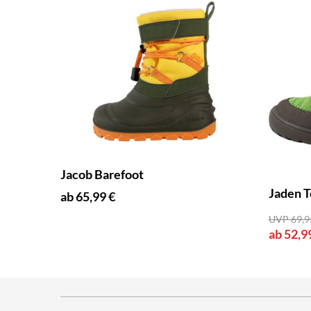
Jacob Barefoot
Jaden T
ab 65,99 €
UVP 69,9
ab 52,9