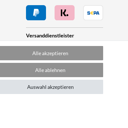
Versanddienstleister
Alle akzeptieren
he
Alle ablehnen
Folge uns!
Auswahl akzeptieren
CUSTOMER RATING
Excellent
:
4.8
/
5
07.08.2026