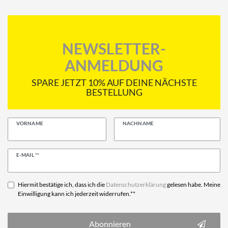
NEWSLETTER-
ANMELDUNG
SPARE JETZT 10% AUF DEINE NÄCHSTE
BESTELLUNG
VORNAME
NACHNAME
Newsletter
E-MAIL **
Honig
Hiermit bestätige ich, dass ich die
Daten­schutz­erklärung
gelesen habe. Meine
Einwilligung kann ich jederzeit widerrufen.**
Abonnieren