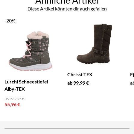
Diese Artikel könnten dir auch gefallen
-20%
Chrissi-TEX
F
Lurchi Schneestiefel
ab 99,99 €
a
Alby-TEX
UVP 69,95 €
55,96 €