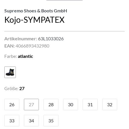
Supremo Shoes & Boots GmbH
Kojo-SYMPATEX
Artikelnummer:
63L1033026
EAN:
4066893432980
Farbe:
atlantic
Größe:
27
26
27
28
30
31
32
33
34
35