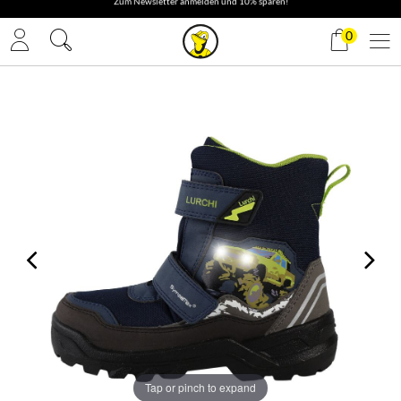
✓ Gratis Versand
0
Tap or pinch to expand