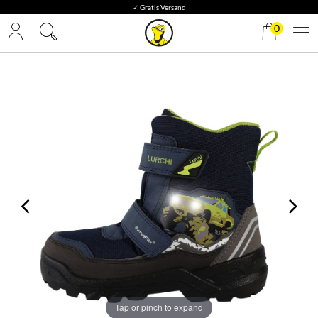
✓ Gratis Versand
0
Tap or pinch to expand