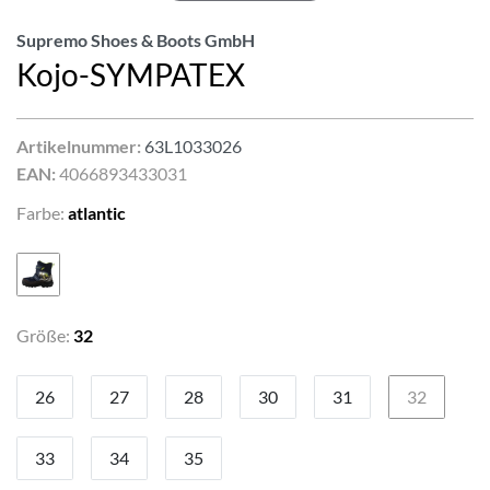
Supremo Shoes & Boots GmbH
Kojo-SYMPATEX
Artikelnummer:
63L1033026
EAN:
4066893433031
Farbe:
atlantic
Größe:
32
26
27
28
30
31
32
33
34
35