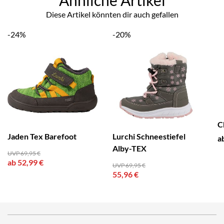
Diese Artikel könnten dir auch gefallen
-24%
-20%
C
Jaden Tex Barefoot
Lurchi Schneestiefel
a
Alby-TEX
UVP 69,95 €
ab 52,99 €
UVP 69,95 €
55,96 €