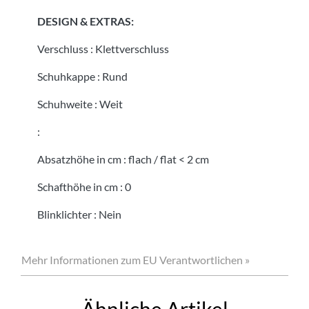
DESIGN & EXTRAS:
Verschluss
:
Klettverschluss
Schuhkappe
:
Rund
Schuhweite
:
Weit
:
Absatzhöhe in cm
:
flach / flat < 2 cm
Schafthöhe in cm
:
0
Blinklichter
:
Nein
Mehr Informationen zum EU Verantwortlichen »
Ähnliche Artikel