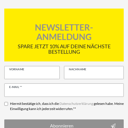
NEWSLETTER-
ANMELDUNG
SPARE JETZT 10% AUF DEINE NÄCHSTE
BESTELLUNG
VORNAME
NACHNAME
Newsletter
E-MAIL **
Honig
Hiermit bestätige ich, dass ich die
Daten­schutz­erklärung
gelesen habe. Meine
Einwilligung kann ich jederzeit widerrufen.**
Abonnieren