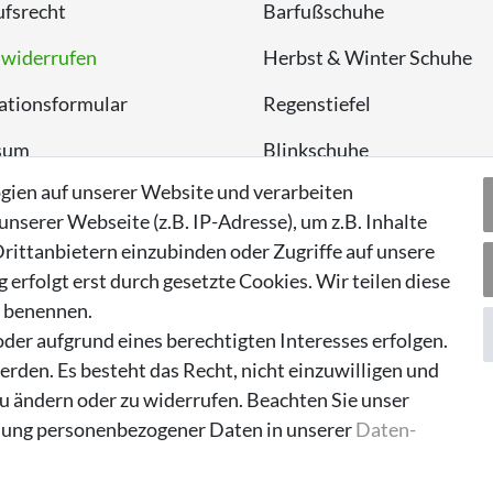
fsrecht
Barfußschuhe
 widerrufen
Herbst & Winter Schuhe
ationsformular
Regenstiefel
sum
Blinkschuhe
gien auf unserer Website und verarbeiten
chutzerklärung
Schnneestiefel
serer Webseite (z.B. IP-Adresse), um z.B. Inhalte
Wasserdichte Kinderschu
rittanbietern einzubinden oder Zugriffe auf unsere
erfolgt erst durch gesetzte Cookies. Wir teilen diese
Sneaker
n benennen.
Lauflernschuhe
der aufgrund eines berechtigten Interesses erfolgen.
rden. Es besteht das Recht, nicht einzuwilligen und
zu ändern oder zu widerrufen. Beachten Sie unser
ung personenbezogener Daten in unserer
Daten­