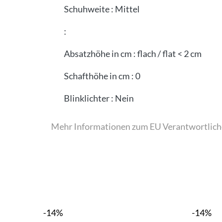
Schuhweite
:
Mittel
:
Absatzhöhe in cm
:
flach / flat < 2 cm
Schafthöhe in cm
:
0
Blinklichter
:
Nein
Mehr Informationen zum EU Verantwortlich
-14%
-14%