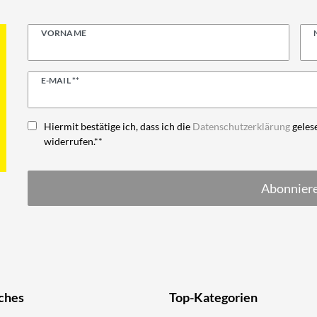
VORNAME
Newsletter
E-MAIL **
Honig
Hiermit bestätige ich, dass ich die
Daten­schutz­erklärung
gelese
widerrufen.**
Abonnier
ches
Top-Kategorien