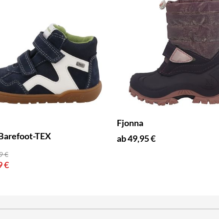
Fjonna
Barefoot-TEX
ab 49,95 €
9 €
9 €