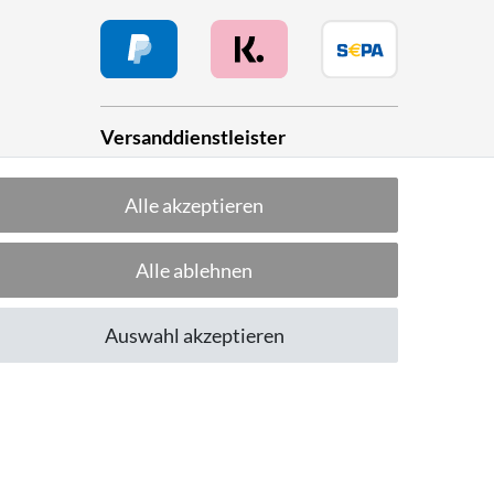
Versanddienstleister
Alle akzeptieren
he
Alle ablehnen
Folge uns!
Auswahl akzeptieren
CUSTOMER RATING
Excellent
:
4.8
/
5
06.08.2026