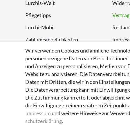
Lurchis-Welt
Widerru
Pflegetipps
Vertrag
Lurchi-Mobil
Reklam
Zahlungsmöglichkeiten
Impres
Wir verwenden Cookies und ähnliche Technolo
Versand
Datens
personenbezogene Daten von Besucher:innen un
Rückversand
AGB
und Anzeigen zu personalisieren, Medien von D
Website zu analysieren. Die Datenverarbeitung 
Entsorgungshinweise
Daten mit Dritten, die wir in den Einstellunge
Über Supremo Shoes
Die Datenverarbeitung kann mit Einwilligung o
Die Zustimmung kann erteilt oder abgelehnt we
die Einwilligung zu einem späteren Zeitpunkt 
Impressum
und weitere Hinweise zur Verwend
schutz­erklärung
.