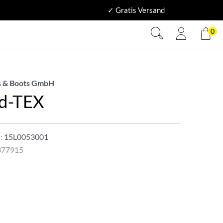
✓ Gratis Versand
0
 & Boots GmbH
d-TEX
:
15L0053001
377915