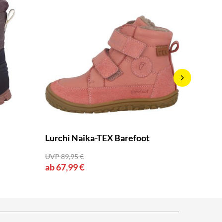
Lurchi Naika-TEX Barefoot
Jaden 
UVP 89,95 €
UVP 69,9
ab 67,99 €
ab 52,9