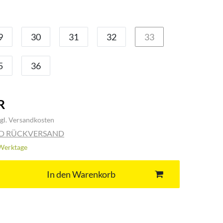
9
30
31
32
33
5
36
R
gl.
Versandkosten
ND RÜCKVERSAND
3 Werktage
In den Warenkorb