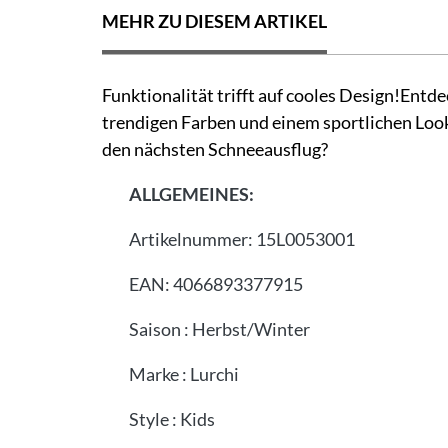
MEHR ZU DIESEM ARTIKEL
Funktionalität trifft auf cooles Design!Entd
trendigen Farben und einem sportlichen Look s
den nächsten Schneeausflug?
ALLGEMEINES:
Artikelnummer:
15L0053001
EAN:
4066893377915
Saison
:
Herbst/Winter
Marke
:
Lurchi
Style
:
Kids