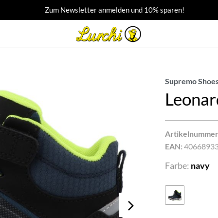
Zum Newsletter anmelden und 10% sparen!
Supremo Shoes
Leonar
Artikelnummer
EAN:
4066893
Farbe:
navy