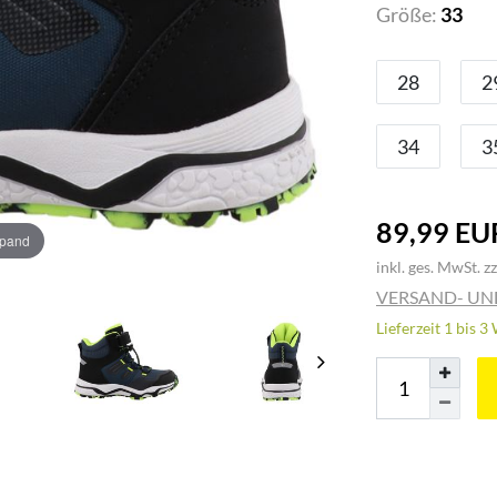
Größe:
33
28
2
34
3
89,99 EU
xpand
inkl. ges. MwSt. zz
VERSAND- U
Lieferzeit 1 bis 