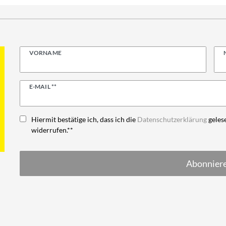
VORNAME
Newsletter
E-MAIL **
Honig
Hiermit bestätige ich, dass ich die
Daten­schutz­erklärung
gelese
widerrufen.**
Abonnier