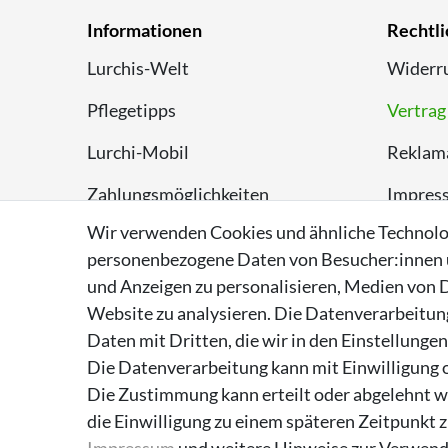
Informationen
Rechtli
Lurchis-Welt
Widerru
Pflegetipps
Vertrag
Lurchi-Mobil
Reklam
Zahlungsmöglichkeiten
Impres
Wir verwenden Cookies und ähnliche Technolo
Versand
Datens
personenbezogene Daten von Besucher:innen un
Rückversand
AGB
und Anzeigen zu personalisieren, Medien von D
Website zu analysieren. Die Datenverarbeitung 
Entsorgungshinweise
Daten mit Dritten, die wir in den Einstellunge
Über Supremo Shoes
Die Datenverarbeitung kann mit Einwilligung o
Die Zustimmung kann erteilt oder abgelehnt we
die Einwilligung zu einem späteren Zeitpunkt 