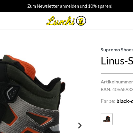
Zum Newsletter anmelden und 10% sparen!
Supremo Shoes
Linus
Artikelnummer
EAN:
4066893
Farbe:
black-