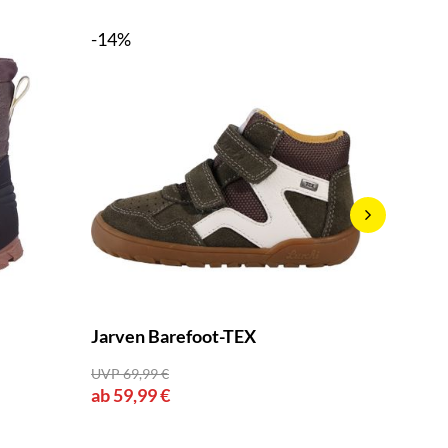
-14%
-14%
Jarven Barefoot-TEX
Jarven
UVP 69,99 €
UVP 69,9
ab 59,99 €
ab 59,9