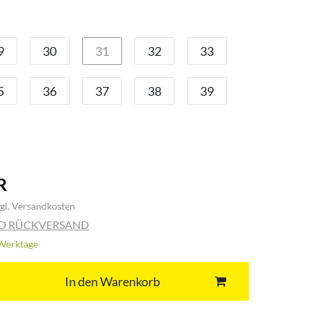
9
30
31
32
33
5
36
37
38
39
R
gl.
Versandkosten
ND RÜCKVERSAND
3 Werktage
In den Warenkorb