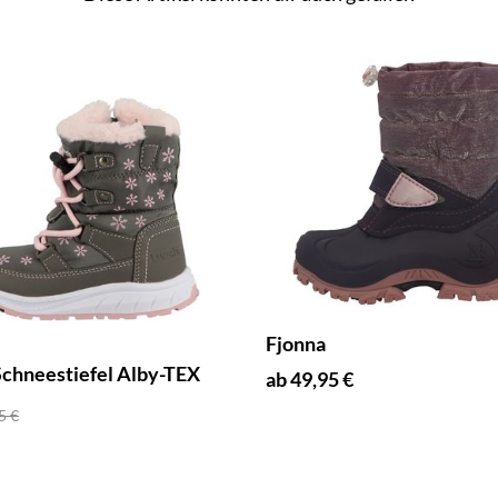
Fjonna
Schneestiefel Alby-TEX
ab 49,95 €
5 €