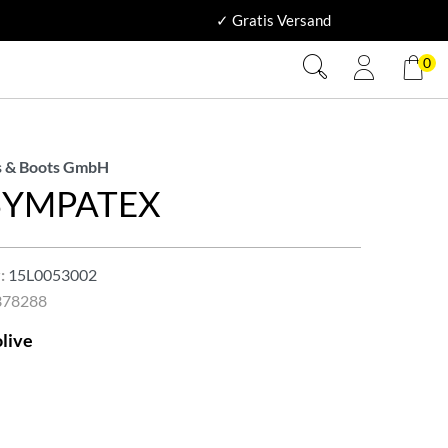
✓ Gratis Versand
0
 & Boots GmbH
-SYMPATEX
:
15L0053002
378288
olive