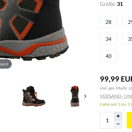
Größe:
31
28
2
34
3
40
xpand
99,99 EU
inkl. ges. MwSt. zz
VERSAND- U
Lieferzeit 1 bis 