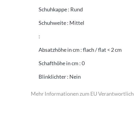
Schuhkappe
:
Rund
Schuhweite
:
Mittel
:
Absatzhöhe in cm
:
flach / flat < 2 cm
Schafthöhe in cm
:
0
Blinklichter
:
Nein
Mehr Informationen zum EU Verantwortlich