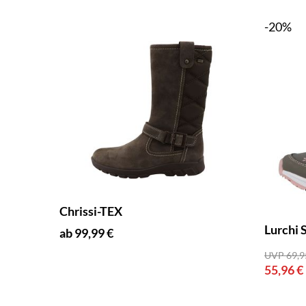
-20%
Chrissi-TEX
Lurchi 
ab 99,99 €
UVP 69,9
55,96 €