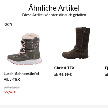
Ähnliche Artikel
Diese Artikel könnten dir auch gefallen
-20%
Chrissi-TEX
F
Lurchi Schneestiefel
ab 99,99 €
a
Alby-TEX
UVP 69,95 €
55,96 €