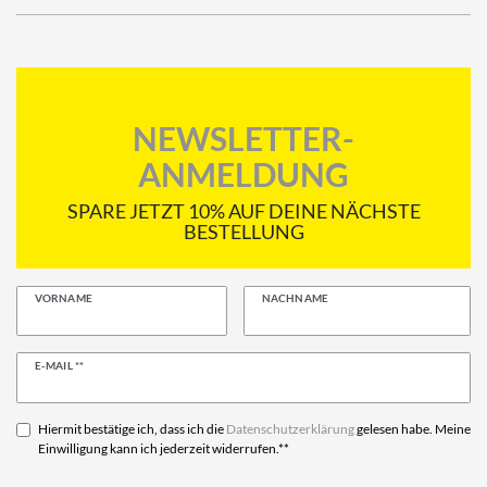
NEWSLETTER-
ANMELDUNG
SPARE JETZT 10% AUF DEINE NÄCHSTE
BESTELLUNG
VORNAME
NACHNAME
Newsletter
E-MAIL **
Honig
Hiermit bestätige ich, dass ich die
Daten­schutz­erklärung
gelesen habe. Meine
Einwilligung kann ich jederzeit widerrufen.**