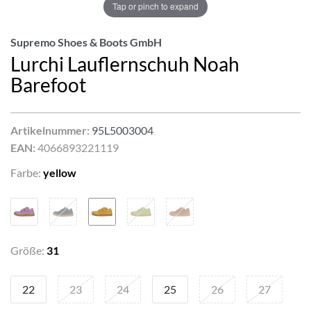
Tap or pinch to expand
Supremo Shoes & Boots GmbH
Lurchi Lauflernschuh Noah
Barefoot
Artikelnummer:
95L5003004
EAN:
4066893221119
Farbe:
yellow
Größe:
31
22
23
24
25
26
27