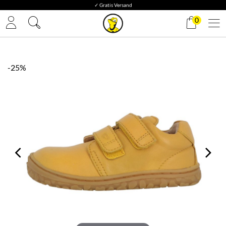
✓ Gratis Versand
0
-25%