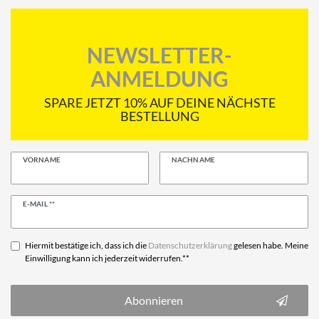
NEWSLETTER-
ANMELDUNG
SPARE JETZT 10% AUF DEINE NÄCHSTE
BESTELLUNG
VORNAME
NACHNAME
Newsletter
E-MAIL **
Honig
Hiermit bestätige ich, dass ich die
Daten­schutz­erklärung
gelesen habe. Meine
Einwilligung kann ich jederzeit widerrufen.**
Abonnieren