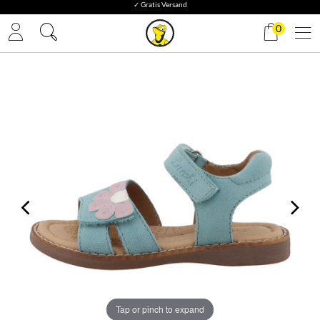
✓ Gratis Versand
0
Tap or pinch to expand