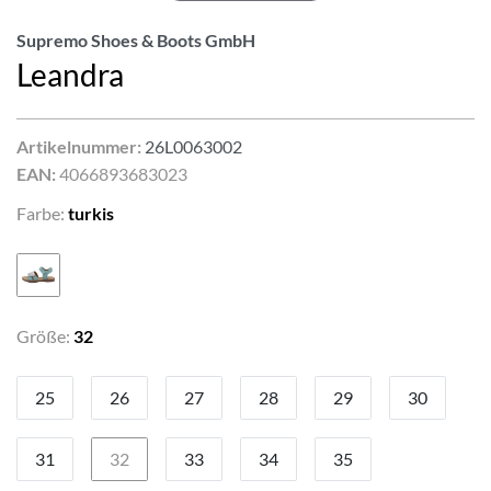
Supremo Shoes & Boots GmbH
Leandra
Artikelnummer:
26L0063002
EAN:
4066893683023
Farbe:
turkis
Größe:
32
25
26
27
28
29
30
31
32
33
34
35