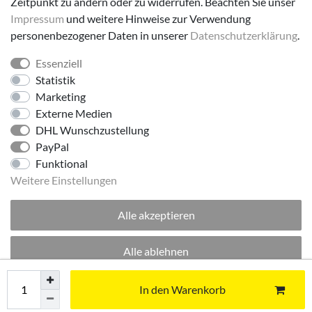
Zeitpunkt zu ändern oder zu widerrufen. Beachten Sie unser
Impressum
und weitere Hinweise zur Verwendung
personenbezogener Daten in unserer
Daten­schutz­erklärung
.
Essenziell
Folge uns!
Statistik
Marketing
Externe Medien
DHL Wunschzustellung
PayPal
Funktional
Weitere Einstellungen
Alle akzeptieren
© 2026 made by Supremo | Alle Rechte vorbehalten.
Alle ablehnen
Excellent
:
4.8
/
5
Auswahl akzeptieren
In den Warenkorb
05.08.2026