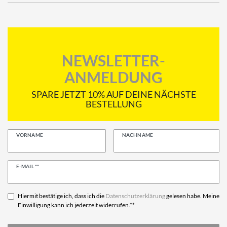
NEWSLETTER-
ANMELDUNG
SPARE JETZT 10% AUF DEINE NÄCHSTE
BESTELLUNG
VORNAME
NACHNAME
Newsletter
E-MAIL **
Honig
Hiermit bestätige ich, dass ich die
Daten­schutz­erklärung
gelesen habe. Meine
Einwilligung kann ich jederzeit widerrufen.**