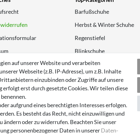
fsrecht
Barfußschuhe
 widerrufen
Herbst & Winter Schuhe
ationsformular
Regenstiefel
sum
Blinkschuhe
gien auf unserer Website und verarbeiten
chutzerklärung
Schnneestiefel
serer Webseite (z.B. IP-Adresse), um z.B. Inhalte
Wasserdichte Kinderschu
rittanbietern einzubinden oder Zugriffe auf unsere
erfolgt erst durch gesetzte Cookies. Wir teilen diese
Sneaker
n benennen.
Lauflernschuhe
der aufgrund eines berechtigten Interesses erfolgen.
rden. Es besteht das Recht, nicht einzuwilligen und
zu ändern oder zu widerrufen. Beachten Sie unser
ung personenbezogener Daten in unserer
Daten­