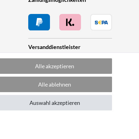
Versanddienstleister
Alle akzeptieren
he
Alle ablehnen
Folge uns!
Auswahl akzeptieren
CUSTOMER RATING
Excellent
:
4.8
/
5
08.08.2026