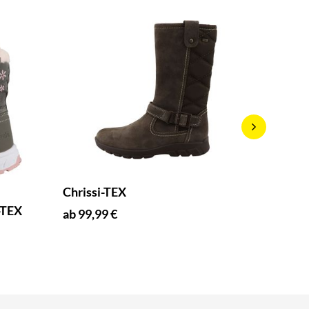
Chrissi-TEX
Spot B
-TEX
ab 99,99 €
ab 75,9