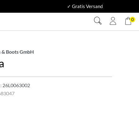
✓ Gratis Versand
0
 & Boots GmbH
a
:
26L0063002
683047