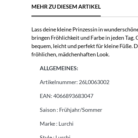
MEHR ZU DIESEM ARTIKEL
Lass deine kleine Prinzessin in wunderschö
bringen Fröhlichkeit und Farbe in jeden Tag.
bequem, leicht und perfekt für kleine Füße.
fröhlichen, mädchenhaften Look.
ALLGEMEINES:
Artikelnummer:
26L0063002
EAN:
4066893683047
Saison
:
Frühjahr/Sommer
Marke
:
Lurchi
Style
:
Lurchi