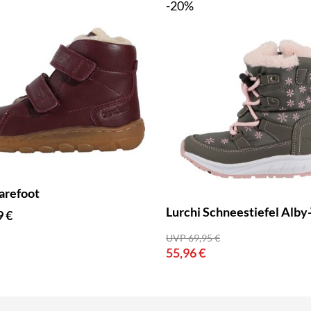
-20%
arefoot
Lurchi Schneestiefel Alby
9 €
UVP 69,95 €
55,96 €