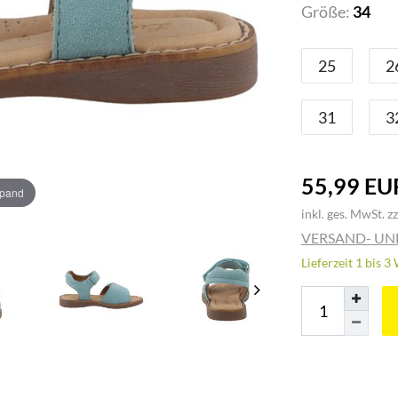
Größe:
34
25
2
31
3
55,99 EU
xpand
inkl. ges. MwSt. zz
VERSAND- U
Lieferzeit 1 bis 