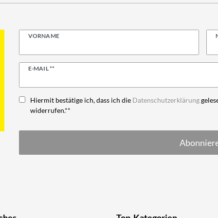
VORNAME
Newsletter
E-MAIL **
Honig
Hiermit bestätige ich, dass ich die
Daten­schutz­erklärung
gelese
widerrufen.**
Abonnier
ches
Top-Kategorien