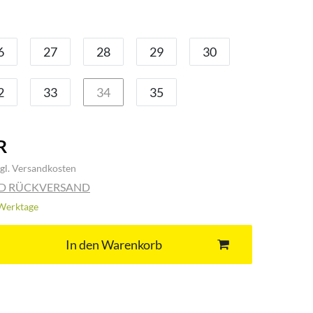
6
27
28
29
30
2
33
34
35
R
gl.
Versandkosten
ND RÜCKVERSAND
3 Werktage
In den Warenkorb