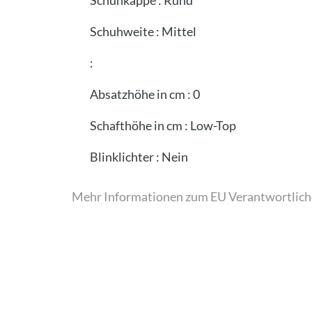
Schuhkappe
:
Rund
Schuhweite
:
Mittel
:
Absatzhöhe in cm
:
0
Schafthöhe in cm
:
Low-Top
Blinklichter
:
Nein
Mehr Informationen zum EU Verantwortlich