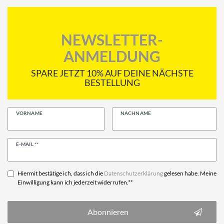
NEWSLETTER-
ANMELDUNG
SPARE JETZT 10% AUF DEINE NÄCHSTE
BESTELLUNG
VORNAME
NACHNAME
Newsletter
E-MAIL **
Honig
Hiermit bestätige ich, dass ich die
Daten­schutz­erklärung
gelesen habe. Meine
Einwilligung kann ich jederzeit widerrufen.**
Abonnieren