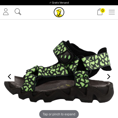
✓ Gratis Versand
0
Tap or pinch to expand