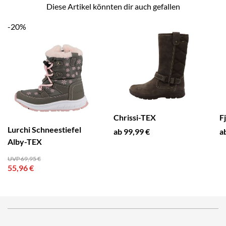
Diese Artikel könnten dir auch gefallen
-20%
Chrissi-TEX
F
Lurchi Schneestiefel
ab 99,99 €
a
Alby-TEX
UVP 69,95 €
55,96 €