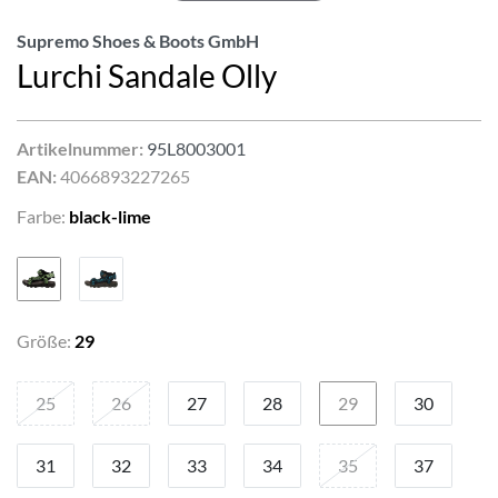
Supremo Shoes & Boots GmbH
Lurchi Sandale Olly
Artikelnummer:
95L8003001
EAN:
4066893227265
Farbe:
black-lime
Größe:
29
25
26
27
28
29
30
31
32
33
34
35
37