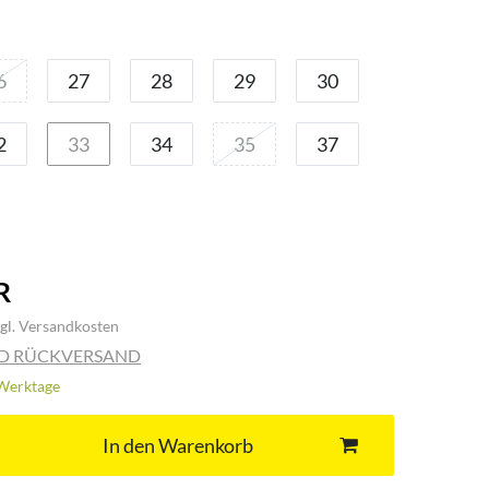
6
27
28
29
30
2
33
34
35
37
R
gl.
Versandkosten
ND RÜCKVERSAND
3 Werktage
In den Warenkorb