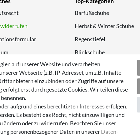
ches
Top-Kategorien
fsrecht
Barfußschuhe
 widerrufen
Herbst & Winter Schuhe
ationsformular
Regenstiefel
sum
Blinkschuhe
gien auf unserer Website und verarbeiten
chutzerklärung
Schnneestiefel
serer Webseite (z.B. IP-Adresse), um z.B. Inhalte
Wasserdichte Kinderschu
rittanbietern einzubinden oder Zugriffe auf unsere
erfolgt erst durch gesetzte Cookies. Wir teilen diese
Sneaker
n benennen.
Lauflernschuhe
der aufgrund eines berechtigten Interesses erfolgen.
rden. Es besteht das Recht, nicht einzuwilligen und
zu ändern oder zu widerrufen. Beachten Sie unser
ung personenbezogener Daten in unserer
Daten­