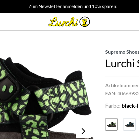
Zum Newsletter anmelden und 10% sparen!
Supremo Shoes
Lurchi 
Artikelnummer
EAN:
4066893
Farbe:
black-