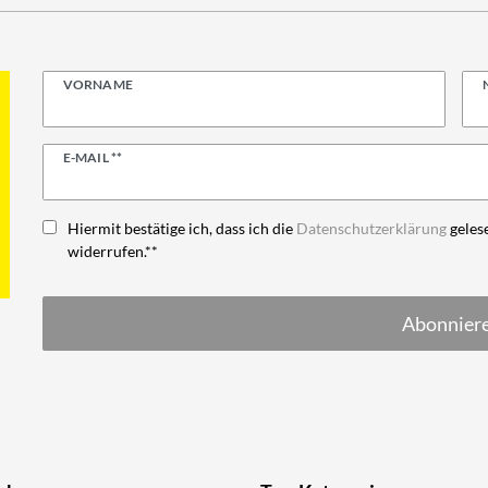
VORNAME
Newsletter
E-MAIL **
Honig
Hiermit bestätige ich, dass ich die
Daten­schutz­erklärung
gelese
widerrufen.**
Abonnier