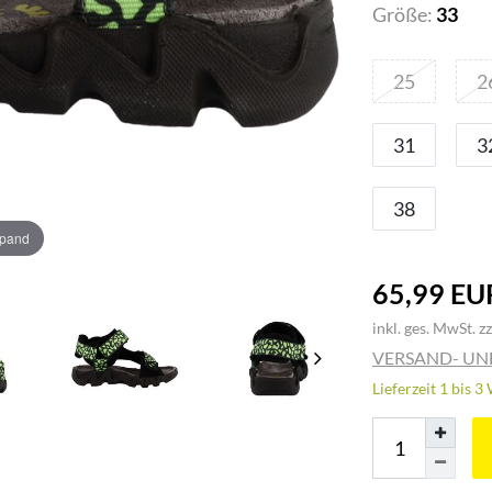
Größe:
33
25
2
31
3
38
xpand
65,99 EU
inkl. ges. MwSt. zz
VERSAND- U
Lieferzeit 1 bis 