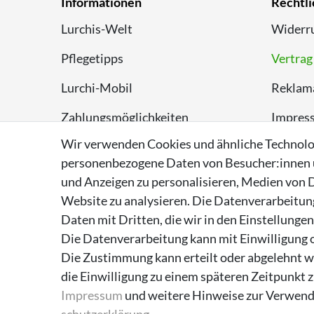
Informationen
Rechtli
Lurchis-Welt
Widerru
Pflegetipps
Vertrag
Lurchi-Mobil
Reklam
Zahlungsmöglichkeiten
Impres
Wir verwenden Cookies und ähnliche Technolo
Versand
Datens
personenbezogene Daten von Besucher:innen un
Rückversand
AGB
und Anzeigen zu personalisieren, Medien von D
Website zu analysieren. Die Datenverarbeitung 
Entsorgungshinweise
Daten mit Dritten, die wir in den Einstellunge
Über Supremo Shoes
Die Datenverarbeitung kann mit Einwilligung o
Die Zustimmung kann erteilt oder abgelehnt we
die Einwilligung zu einem späteren Zeitpunkt 
Impressum
und weitere Hinweise zur Verwend