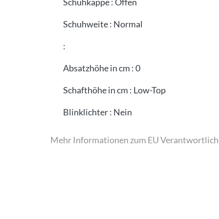
Schuhkappe
:
Offen
Schuhweite
:
Normal
:
Absatzhöhe in cm
:
0
Schafthöhe in cm
:
Low-Top
Blinklichter
:
Nein
Mehr Informationen zum EU Verantwortlich