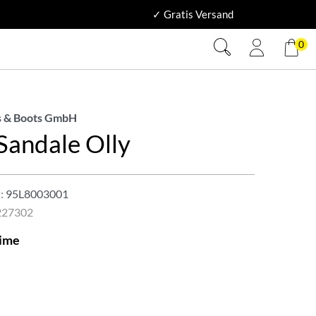
✓ Gratis Versand
0
 & Boots GmbH
Sandale Olly
:
95L8003001
227302
lime