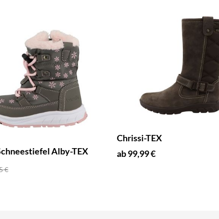
Chrissi-TEX
Schneestiefel Alby-TEX
ab 99,99 €
5 €