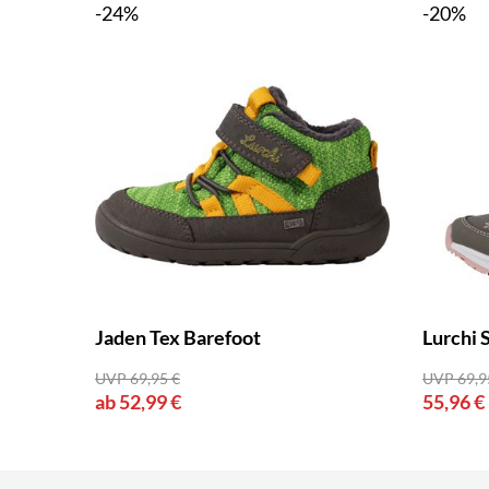
-24%
-20%
Jaden Tex Barefoot
Lurchi 
UVP 69,95 €
UVP 69,9
ab 52,99 €
55,96 €