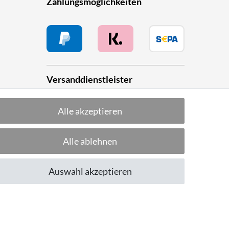
Zahlungsmöglichkeiten
Versanddienstleister
Alle akzeptieren
he
Alle ablehnen
Folge uns!
Auswahl akzeptieren
CUSTOMER RATING
Excellent
:
4.8
/
5