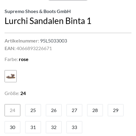
Supremo Shoes & Boots GmbH
Lurchi Sandalen Binta 1
Artikelnummer:
95L5033003
EAN:
4066893226671
Farbe:
rose
Größe:
24
24
25
26
27
28
29
30
31
32
33