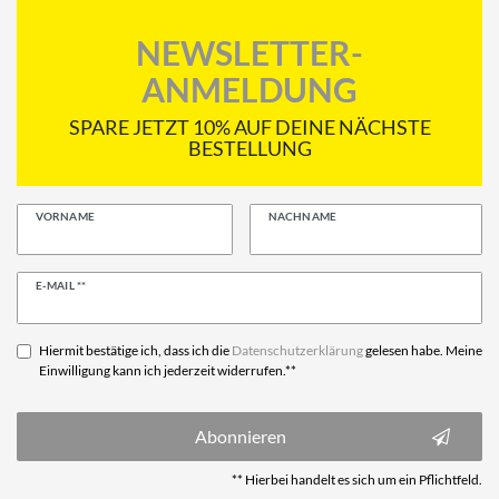
NEWSLETTER-
ANMELDUNG
SPARE JETZT 10% AUF DEINE NÄCHSTE
BESTELLUNG
VORNAME
NACHNAME
Newsletter
E-MAIL **
Honig
Hiermit bestätige ich, dass ich die
Daten­schutz­erklärung
gelesen habe. Meine
Einwilligung kann ich jederzeit widerrufen.**
Abonnieren
** Hierbei handelt es sich um ein Pflichtfeld.