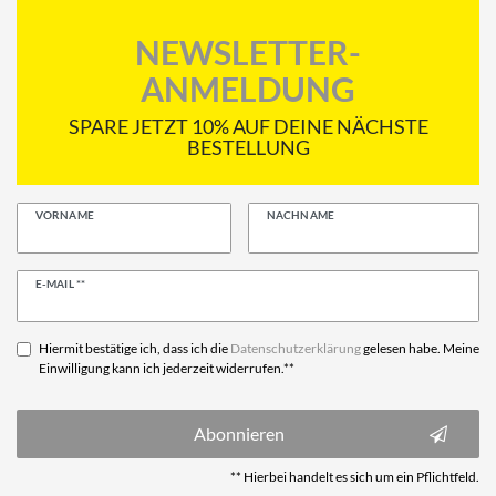
NEWSLETTER-
ANMELDUNG
SPARE JETZT 10% AUF DEINE NÄCHSTE
BESTELLUNG
VORNAME
NACHNAME
Newsletter
E-MAIL **
Honig
Hiermit bestätige ich, dass ich die
Daten­schutz­erklärung
gelesen habe. Meine
Einwilligung kann ich jederzeit widerrufen.**
Abonnieren
** Hierbei handelt es sich um ein Pflichtfeld.