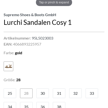
Tap or pinch to expand
Supremo Shoes & Boots GmbH
Lurchi Sandalen Cosy 1
Artikelnummer:
95L5023003
EAN:
4066893225957
Farbe:
gold
Größe:
28
25
28
30
31
32
33
34
35
36
38