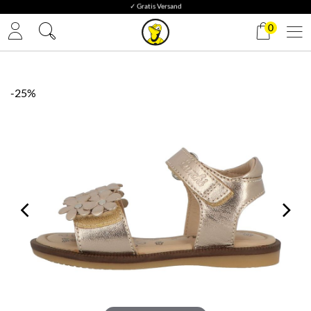
✓ Gratis Versand
0
-25%