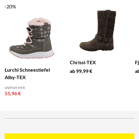
-20%
Chrissi-TEX
F
Lurchi Schneestiefel
ab 99,99 €
a
Alby-TEX
UVP 69,95 €
55,96 €