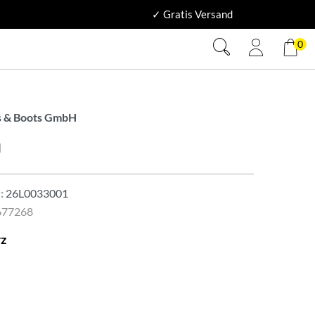
✓ Gratis Versand
0
 & Boots GmbH
n
:
26L0033001
677268
z