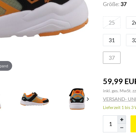
Größe:
37
25
2
31
3
37
xpand
59,99 EU
inkl. ges. MwSt. zz
VERSAND- U
Lieferzeit 1 bis 