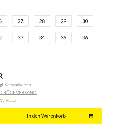
6
27
28
29
30
2
33
34
35
36
R
gl.
Versandkosten
ND RÜCKVERSAND
3 Werktage
In den Warenkorb