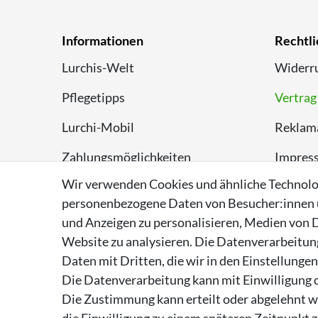
Informationen
Rechtli
Lurchis-Welt
Widerru
Pflegetipps
Vertrag
Lurchi-Mobil
Reklam
Zahlungsmöglichkeiten
Impres
Wir verwenden Cookies und ähnliche Technolo
Versand
Datens
personenbezogene Daten von Besucher:innen un
Rückversand
AGB
und Anzeigen zu personalisieren, Medien von D
Website zu analysieren. Die Datenverarbeitung 
Entsorgungshinweise
Daten mit Dritten, die wir in den Einstellunge
Über Supremo Shoes
Die Datenverarbeitung kann mit Einwilligung o
Die Zustimmung kann erteilt oder abgelehnt we