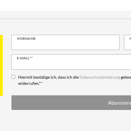
VORNAME
Newsletter
E-MAIL **
Honig
Hiermit bestätige ich, dass ich die
Daten­schutz­erklärung
gelese
widerrufen.**
Abonnier