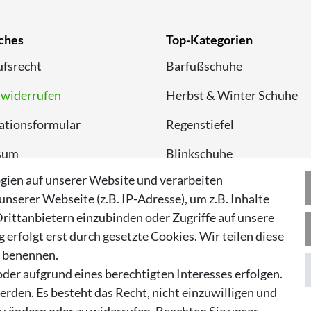
ches
Top-Kategorien
fsrecht
Barfußschuhe
 widerrufen
Herbst & Winter Schuhe
ationsformular
Regenstiefel
sum
Blinkschuhe
gien auf unserer Website und verarbeiten
chutzerklärung
Schnneestiefel
serer Webseite (z.B. IP-Adresse), um z.B. Inhalte
Wasserdichte Kinderschu
rittanbietern einzubinden oder Zugriffe auf unsere
erfolgt erst durch gesetzte Cookies. Wir teilen diese
Sneaker
n benennen.
Lauflernschuhe
der aufgrund eines berechtigten Interesses erfolgen.
rden. Es besteht das Recht, nicht einzuwilligen und