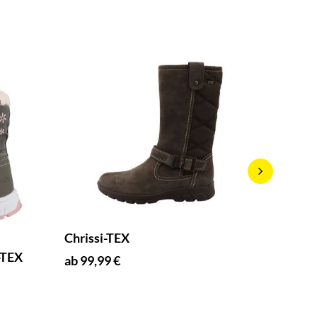
Chrissi-TEX
Spot B
-TEX
ab 99,99 €
ab 75,9