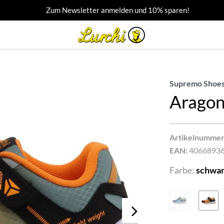
Zum Newsletter anmelden und 10% sparen!
Supremo Shoes
Arago
Artikelnummer
EAN:
4066893
Farbe:
schwar