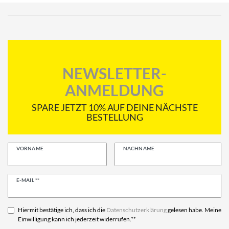
NEWSLETTER-
ANMELDUNG
SPARE JETZT 10% AUF DEINE NÄCHSTE
BESTELLUNG
VORNAME
NACHNAME
Newsletter
E-MAIL **
Honig
Hiermit bestätige ich, dass ich die
Daten­schutz­erklärung
gelesen habe. Meine
Einwilligung kann ich jederzeit widerrufen.**