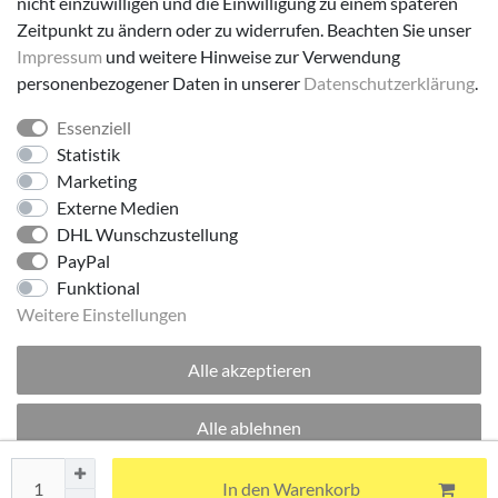
nicht einzuwilligen und die Einwilligung zu einem späteren
Zeitpunkt zu ändern oder zu widerrufen. Beachten Sie unser
Impressum
und weitere Hinweise zur Verwendung
personenbezogener Daten in unserer
Daten­schutz­erklärung
.
Essenziell
Folge uns!
Statistik
Marketing
Externe Medien
DHL Wunschzustellung
PayPal
Funktional
Weitere Einstellungen
Alle akzeptieren
© 2026 made by Supremo | Alle Rechte vorbehalten.
Alle ablehnen
Excellent
:
4.8
/
5
Auswahl akzeptieren
In den Warenkorb