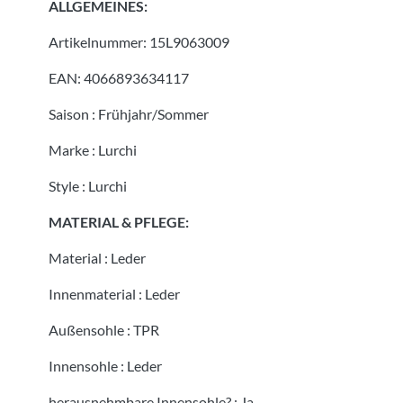
ALLGEMEINES:
Artikelnummer:
15L9063009
EAN:
4066893634117
Saison
:
Frühjahr/Sommer
Marke
:
Lurchi
Style
:
Lurchi
MATERIAL & PFLEGE:
Material
:
Leder
Innenmaterial
:
Leder
Außensohle
:
TPR
Innensohle
:
Leder
herausnehmbare Innensohle?
:
Ja