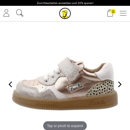
✓ Gratis Versand
0
Tap or pinch to expand