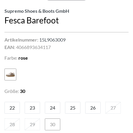
Supremo Shoes & Boots GmbH
Fesca Barefoot
Artikelnummer:
15L9063009
EAN:
4066893634117
Farbe:
rose
Größe:
30
22
23
24
25
26
27
28
29
30