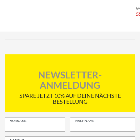
UV
5
NEWSLETTER-
ANMELDUNG
SPARE JETZT 10% AUF DEINE NÄCHSTE
BESTELLUNG
VORNAME
NACHNAME
Newsletter
E-MAIL **