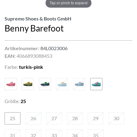
Tap or pinch to expand
Supremo Shoes & Boots GmbH
Benny Barefoot
Artikelnummer:
84L0023006
EAN:
4066893088453
Farbe:
turkis-pink
Größe:
25
25
26
27
28
29
30
31
32
33
34
35