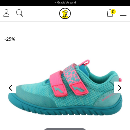
✓ Gratis Versand
0
-25%