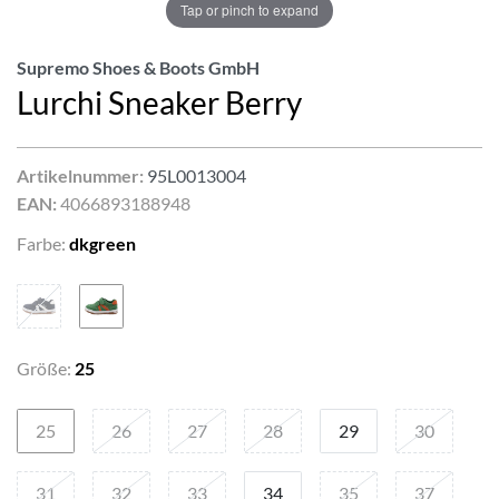
Tap or pinch to expand
Supremo Shoes & Boots GmbH
Lurchi Sneaker Berry
Artikelnummer:
95L0013004
EAN:
4066893188948
Farbe:
dkgreen
Größe:
25
25
26
27
28
29
30
31
32
33
34
35
37