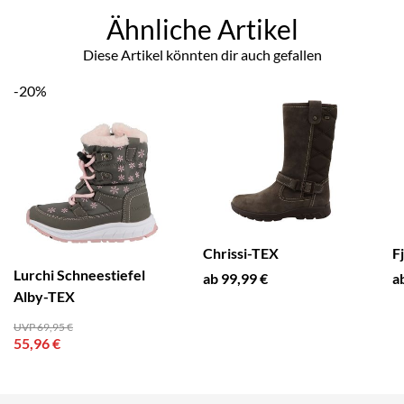
Ähnliche Artikel
Diese Artikel könnten dir auch gefallen
-20%
Chrissi-TEX
F
Lurchi Schneestiefel
ab 99,99 €
a
Alby-TEX
UVP 69,95 €
55,96 €