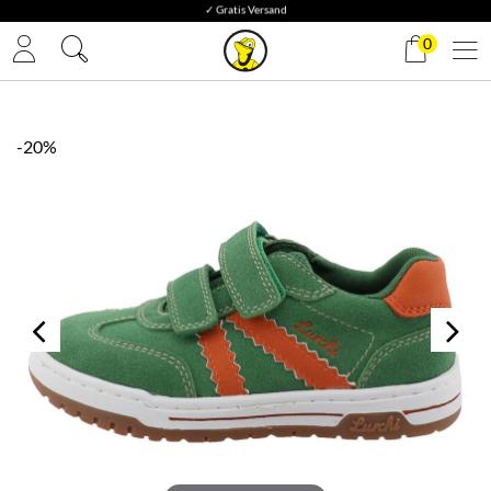
✓ Gratis Versand
0
-20%