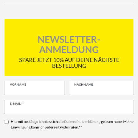
NEWSLETTER-
ANMELDUNG
SPARE JETZT 10% AUF DEINE NÄCHSTE
BESTELLUNG
VORNAME
NACHNAME
Newsletter
E-MAIL **
Honig
Hiermit bestätige ich, dass ich die
Daten­schutz­erklärung
gelesen habe. Meine
Einwilligung kann ich jederzeit widerrufen.**