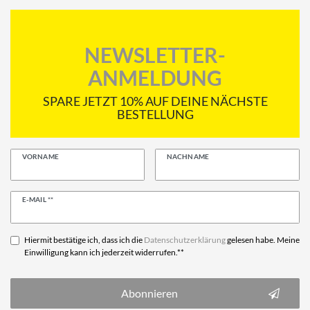
NEWSLETTER-
ANMELDUNG
SPARE JETZT 10% AUF DEINE NÄCHSTE
BESTELLUNG
VORNAME
NACHNAME
Newsletter
E-MAIL **
Honig
Hiermit bestätige ich, dass ich die
Daten­schutz­erklärung
gelesen habe. Meine
Einwilligung kann ich jederzeit widerrufen.**
Abonnieren