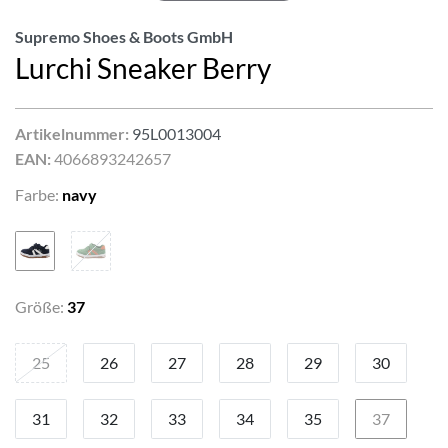
Supremo Shoes & Boots GmbH
Lurchi Sneaker Berry
Artikelnummer:
95L0013004
EAN:
4066893242657
Farbe:
navy
Größe:
37
25
26
27
28
29
30
31
32
33
34
35
37