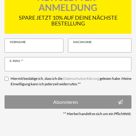
ANMELDUNG
SPARE JETZT 10% AUF DEINE NÄCHSTE
BESTELLUNG
VORNAME
NACHNAME
Newsletter
E-MAIL **
Honig
Hiermit bestätige ich, dass ich die
Daten­schutz­erklärung
gelesen habe. Meine
Einwilligung kann ich jederzeit widerrufen.**
Abonnieren
** Hierbei handelt es sich um ein Pflichtfeld.