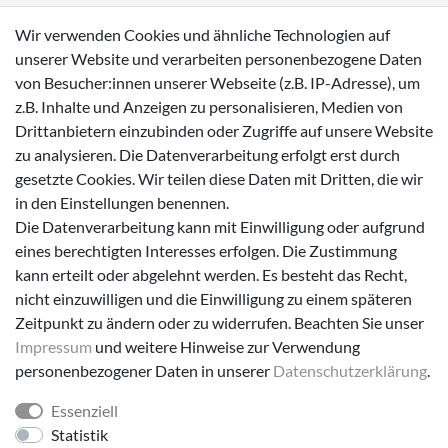
Wasserdichte Kinderschuhe
Wir verwenden Cookies und ähnliche Technologien auf
Sneaker
unserer Website und verarbeiten personenbezogene Daten
von Besucher:innen unserer Webseite (z.B. IP-Adresse), um
Lauflernschuhe
z.B. Inhalte und Anzeigen zu personalisieren, Medien von
Drittanbietern einzubinden oder Zugriffe auf unsere Website
Zahlungsmöglichkeiten
zu analysieren. Die Datenverarbeitung erfolgt erst durch
gesetzte Cookies. Wir teilen diese Daten mit Dritten, die wir
in den Einstellungen benennen.
Die Datenverarbeitung kann mit Einwilligung oder aufgrund
eines berechtigten Interesses erfolgen. Die Zustimmung
Versanddienstleister
kann erteilt oder abgelehnt werden. Es besteht das Recht,
nicht einzuwilligen und die Einwilligung zu einem späteren
Zeitpunkt zu ändern oder zu widerrufen. Beachten Sie unser
Impressum
und weitere Hinweise zur Verwendung
personenbezogener Daten in unserer
Daten­schutz­erklärung
.
Essenziell
Folge uns!
Statistik