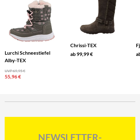
Chrissi-TEX
F
Lurchi Schneestiefel
ab 99,99 €
a
Alby-TEX
UVP 69,95 €
55,96 €
NEWSLETTER-