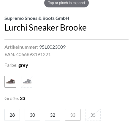
Tap or pinch to expand
Supremo Shoes & Boots GmbH
Lurchi Sneaker Brooke
Artikelnummer:
95L0023009
EAN:
4066893191221
Farbe:
grey
Größe:
33
28
30
32
33
35