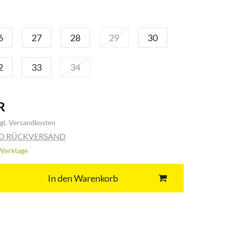
6
27
28
29
30
2
33
34
R
gl.
Versandkosten
ND RÜCKVERSAND
3 Werktage
In den Warenkorb