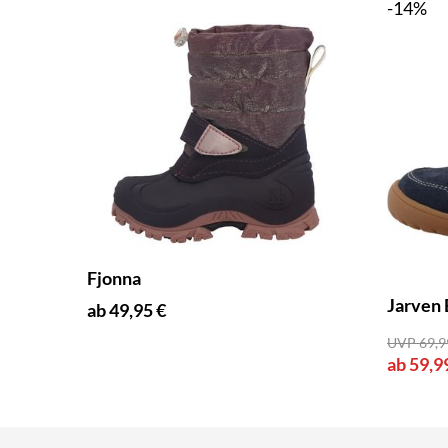
-14%
Fjonna
Jarven 
ab 49,95 €
UVP 69,9
ab 59,9