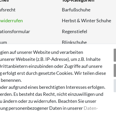
fsrecht
Barfußschuhe
 widerrufen
Herbst & Winter Schuhe
ationsformular
Regenstiefel
sum
Blinkschuhe
gien auf unserer Website und verarbeiten
chutzerklärung
Schnneestiefel
serer Webseite (z.B. IP-Adresse), um z.B. Inhalte
Wasserdichte Kinderschu
rittanbietern einzubinden oder Zugriffe auf unsere
erfolgt erst durch gesetzte Cookies. Wir teilen diese
Sneaker
n benennen.
Lauflernschuhe
der aufgrund eines berechtigten Interesses erfolgen.
rden. Es besteht das Recht, nicht einzuwilligen und
zu ändern oder zu widerrufen. Beachten Sie unser
ung personenbezogener Daten in unserer
Daten­