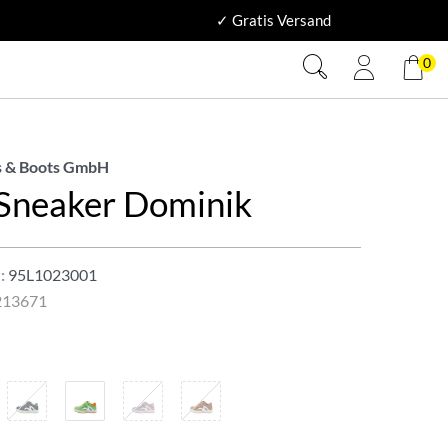
✓ Gratis Versand
0
 & Boots GmbH
 Sneaker Dominik
:
95L1023001
213671