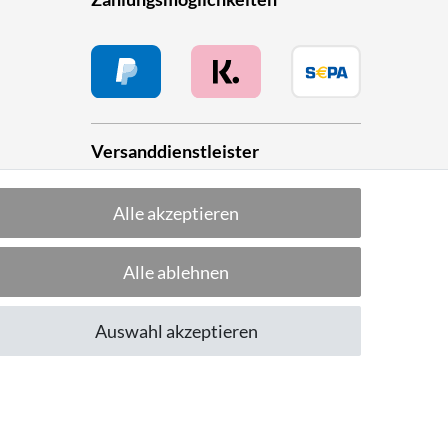
Versanddienstleister
Alle akzeptieren
he
Alle ablehnen
Folge uns!
Auswahl akzeptieren
CUSTOMER RATING
Excellent
:
4.8
/
5
07.08.2026