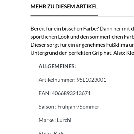
MEHR ZU DIESEM ARTIKEL
Bereit für ein bisschen Farbe? Dann her mit 
sportlichen Look und den sommerlichen Farbe
Dieser sorgt für ein angenehmes Fußklima un
Untergrund den perfekten Grip hat. Also: Kle
ALLGEMEINES:
Artikelnummer:
95L1023001
EAN:
4066893213671
Saison
:
Frühjahr/Sommer
Marke
:
Lurchi
Style
:
Kids