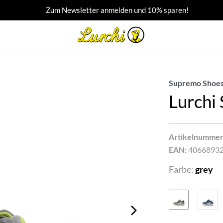
Zum Newsletter anmelden und 10% sparen!
Supremo Shoes
Lurchi
Artikelnummer
EAN:
4066893
Farbe:
grey