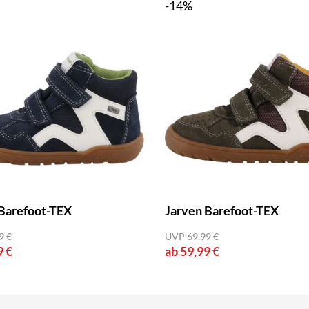
-14%
Barefoot-TEX
Jarven Barefoot-TEX
9 €
UVP 69,99 €
9 €
ab 59,99 €