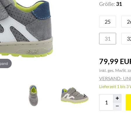
Größe:
31
25
2
31
3
79,99 EU
xpand
inkl. ges. MwSt. zz
VERSAND- U
Lieferzeit 1 bis 