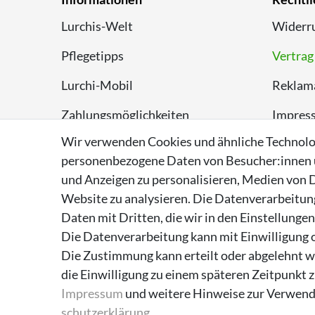
Lurchis-Welt
Widerru
Pflegetipps
Vertrag
Lurchi-Mobil
Reklam
Zahlungsmöglichkeiten
Impres
Wir verwenden Cookies und ähnliche Technolo
Versand
Datens
personenbezogene Daten von Besucher:innen un
Rückversand
AGB
und Anzeigen zu personalisieren, Medien von D
Website zu analysieren. Die Datenverarbeitung 
Entsorgungshinweise
Daten mit Dritten, die wir in den Einstellunge
Über Supremo Shoes
Die Datenverarbeitung kann mit Einwilligung o
Die Zustimmung kann erteilt oder abgelehnt we
die Einwilligung zu einem späteren Zeitpunkt 
Impressum
und weitere Hinweise zur Verwend
schutz­erklärung
.