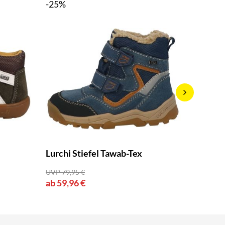
-25%
-20%
Lurchi Stiefel Tawab-Tex
Lurchi 
UVP 79,95 €
UVP 89,9
ab 59,96 €
ab 71,9