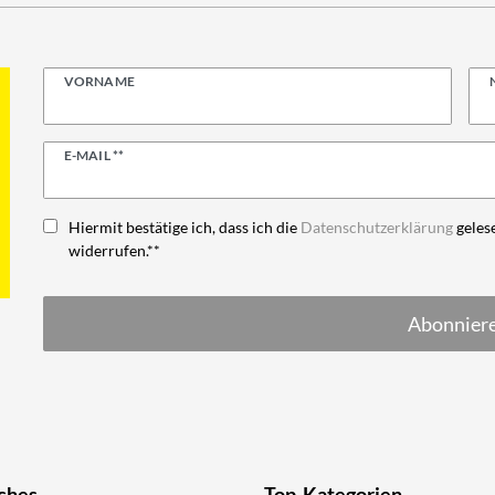
VORNAME
Newsletter
E-MAIL **
Honig
Hiermit bestätige ich, dass ich die
Daten­schutz­erklärung
gelese
widerrufen.**
Abonnier
ches
Top-Kategorien