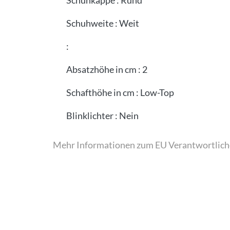
Schuhkappe
:
Rund
Schuhweite
:
Weit
:
Absatzhöhe in cm
:
2
Schafthöhe in cm
:
Low-Top
Blinklichter
:
Nein
Mehr Informationen zum EU Verantwortlich