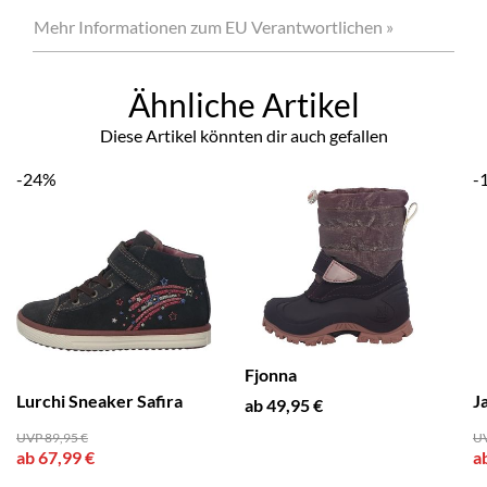
Mehr Informationen zum EU Verantwortlichen »
Ähnliche Artikel
Diese Artikel könnten dir auch gefallen
-24%
-
Fjonna
Lurchi Sneaker Safira
J
ab 49,95 €
UVP 89,95 €
UV
ab 67,99 €
a