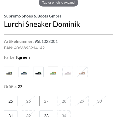
Tap or pinch to expand
Supremo Shoes & Boots GmbH
Lurchi Sneaker Dominik
Artikelnummer:
95L1023001
EAN:
4066893214142
Farbe:
ltgreen
Größe:
27
25
26
27
28
29
30
31
32
33
34