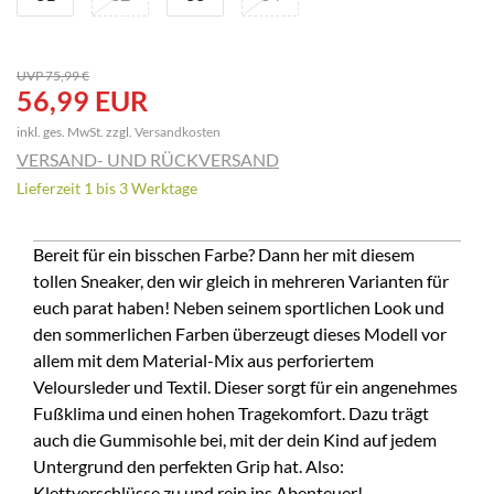
UVP 75,99 €
56,99 EUR
inkl. ges. MwSt. zzgl.
Versandkosten
VERSAND- UND RÜCKVERSAND
Lieferzeit 1 bis 3 Werktage
Bereit für ein bisschen Farbe? Dann her mit diesem
tollen Sneaker, den wir gleich in mehreren Varianten für
euch parat haben! Neben seinem sportlichen Look und
den sommerlichen Farben überzeugt dieses Modell vor
allem mit dem Material-Mix aus perforiertem
Veloursleder und Textil. Dieser sorgt für ein angenehmes
Fußklima und einen hohen Tragekomfort. Dazu trägt
auch die Gummisohle bei, mit der dein Kind auf jedem
Untergrund den perfekten Grip hat. Also:
Klettverschlüsse zu und rein ins Abenteuer!