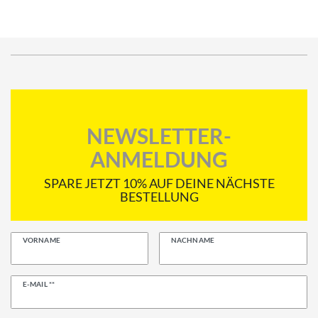
NEWSLETTER-
ANMELDUNG
SPARE JETZT 10% AUF DEINE NÄCHSTE
BESTELLUNG
VORNAME
NACHNAME
Newsletter
E-MAIL **
Honig