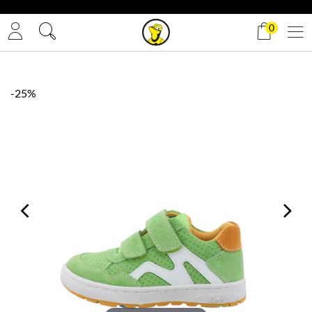
✓ Gratis Versand
0
-25%