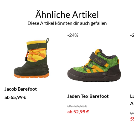
Ähnliche Artikel
Diese Artikel könnten dir auch gefallen
-24%
-
Jacob Barefoot
Jaden Tex Barefoot
L
ab 65,99 €
A
UVP 69,95 €
ab 52,99 €
UV
5