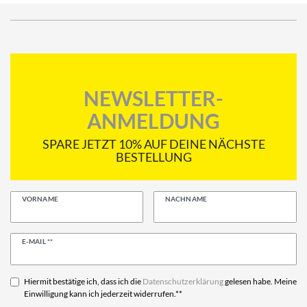
NEWSLETTER-
ANMELDUNG
SPARE JETZT 10% AUF DEINE NÄCHSTE
BESTELLUNG
VORNAME
NACHNAME
Newsletter
E-MAIL **
Honig
Hiermit bestätige ich, dass ich die
Daten­schutz­erklärung
gelesen habe. Meine
Einwilligung kann ich jederzeit widerrufen.**