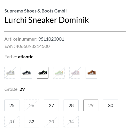
Supremo Shoes & Boots GmbH
Lurchi Sneaker Dominik
Artikelnummer:
95L1023001
EAN:
4066893214500
Farbe:
atlantic
Größe:
29
25
26
27
28
29
30
31
32
33
34