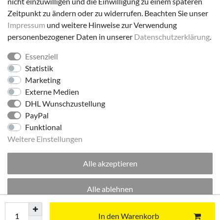
nicht einzuwilligen und die Einwilligung zu einem späteren
Zeitpunkt zu ändern oder zu widerrufen. Beachten Sie unser
Impressum
und weitere Hinweise zur Verwendung
personenbezogener Daten in unserer
Daten­schutz­erklärung
.
Essenziell
Folge uns!
Statistik
Marketing
Externe Medien
DHL Wunschzustellung
PayPal
Funktional
Weitere Einstellungen
Alle akzeptieren
© 2026 made by Supremo | Alle Rechte vorbehalten.
Alle ablehnen
Excellent
:
4.8
/
5
Auswahl akzeptieren
In den Warenkorb