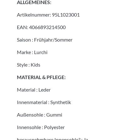
ALLGEMEINES:
Artikelnummer:
95L1023001
EAN:
4066893214500
Saison
:
Frühjahr/Sommer
Marke
:
Lurchi
Style
:
Kids
MATERIAL & PFLEGE:
Material
:
Leder
Innenmaterial
:
Synthetik
Außensohle
:
Gummi
Innensohle
:
Polyester
herausnehmbare Innensohle?
:
Ja