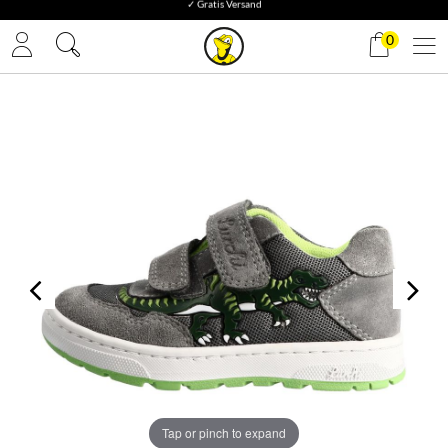
✓ Gratis Versand
0
Tap or pinch to expand