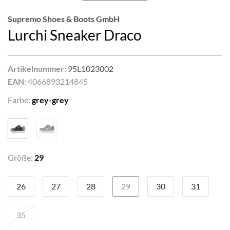
Supremo Shoes & Boots GmbH
Lurchi Sneaker Draco
Artikelnummer:
95L1023002
EAN:
4066893214845
Farbe:
grey-grey
Größe:
29
26
27
28
29
30
31
35