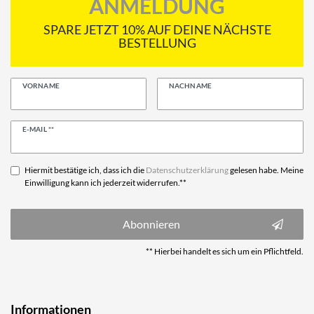
ANMELDUNG
SPARE JETZT 10% AUF DEINE NÄCHSTE
BESTELLUNG
VORNAME
NACHNAME
Newsletter
E-MAIL **
Honig
Hiermit bestätige ich, dass ich die
Daten­schutz­erklärung
gelesen habe. Meine
Einwilligung kann ich jederzeit widerrufen.**
Abonnieren
** Hierbei handelt es sich um ein Pflichtfeld.
Informationen