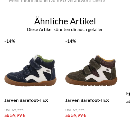
Mehr Informationen zum EU Verantwortlichen »
Ähnliche Artikel
Diese Artikel könnten dir auch gefallen
-14%
-14%
F
Jarven Barefoot-TEX
Jarven Barefoot-TEX
a
UVP 69,99 €
UVP 69,99 €
ab 59,99 €
ab 59,99 €