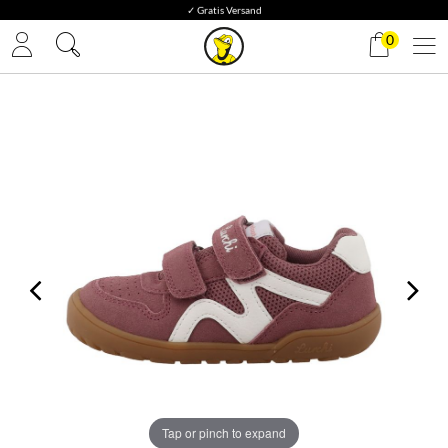
✓ Gratis Versand
0
Tap or pinch to expand