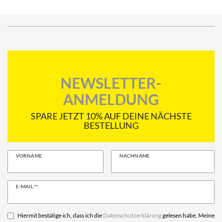
NEWSLETTER-
ANMELDUNG
SPARE JETZT 10% AUF DEINE NÄCHSTE
BESTELLUNG
VORNAME
NACHNAME
Newsletter
E-MAIL **
Honig
Hiermit bestätige ich, dass ich die
Daten­schutz­erklärung
gelesen habe. Meine