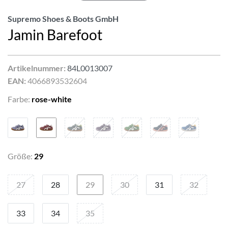
Supremo Shoes & Boots GmbH
Jamin Barefoot
Artikelnummer:
84L0013007
EAN:
4066893532604
Farbe:
rose-white
Größe:
29
27
28
29
30
31
32
33
34
35