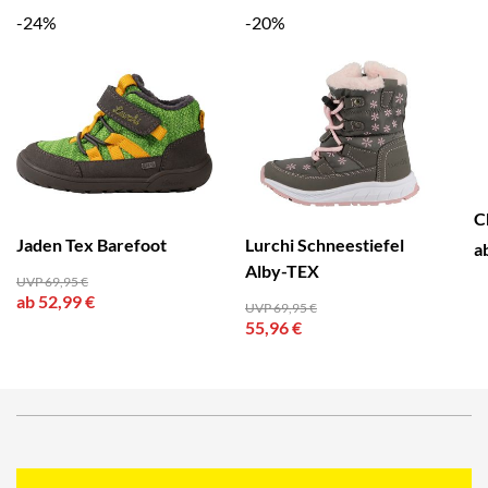
-24%
-20%
C
Jaden Tex Barefoot
Lurchi Schneestiefel
a
Alby-TEX
UVP 69,95 €
ab 52,99 €
UVP 69,95 €
55,96 €