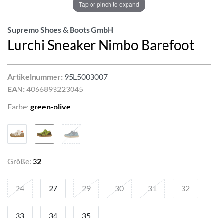
Tap or pinch to expand
Supremo Shoes & Boots GmbH
Lurchi Sneaker Nimbo Barefoot
Artikelnummer:
95L5003007
EAN:
4066893223045
Farbe:
green-olive
Größe:
32
24
27
29
30
31
32
33
34
35