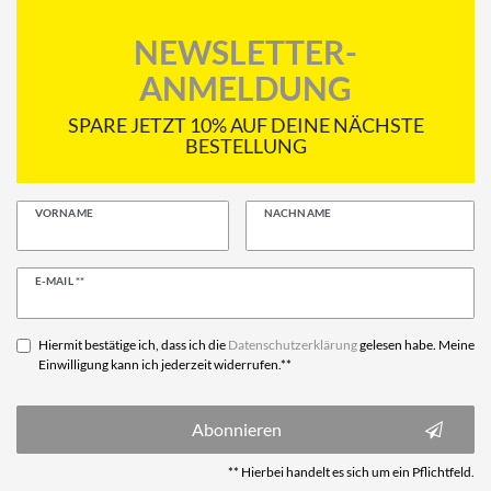
NEWSLETTER-
ANMELDUNG
SPARE JETZT 10% AUF DEINE NÄCHSTE
BESTELLUNG
VORNAME
NACHNAME
Newsletter
E-MAIL **
Honig
Hiermit bestätige ich, dass ich die
Daten­schutz­erklärung
gelesen habe. Meine
Einwilligung kann ich jederzeit widerrufen.**
Abonnieren
** Hierbei handelt es sich um ein Pflichtfeld.