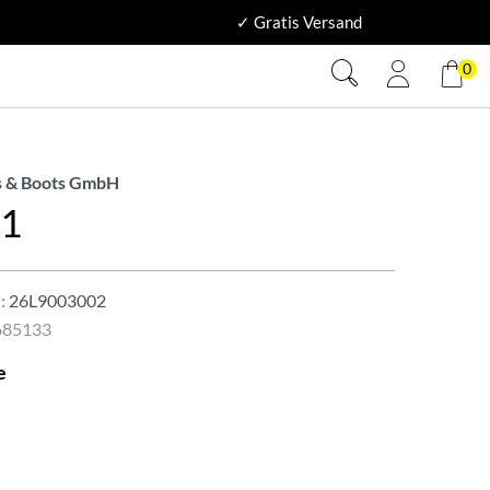
✓ Gratis Versand
0
 & Boots GmbH
 1
:
26L9003002
685133
e