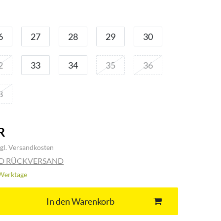
6
27
28
29
30
2
33
34
35
36
8
R
gl.
Versandkosten
ND RÜCKVERSAND
3 Werktage
In den Warenkorb