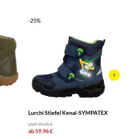
-25%
Jacob 
Lurchi Stiefel Kenai-SYMPATEX
ab 65,9
UVP 79,95 €
ab 59,96 €