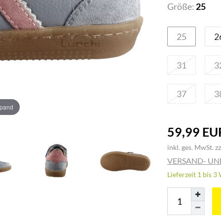
Größe:
25
25
2
31
3
37
3
xpand
59,99 EU
inkl. ges. MwSt. zz
VERSAND- U
Lieferzeit 1 bis 