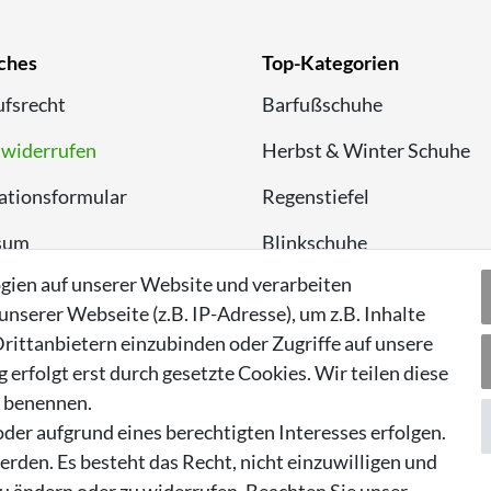
ches
Top-Kategorien
fsrecht
Barfußschuhe
 widerrufen
Herbst & Winter Schuhe
ationsformular
Regenstiefel
sum
Blinkschuhe
gien auf unserer Website und verarbeiten
chutzerklärung
Schnneestiefel
serer Webseite (z.B. IP-Adresse), um z.B. Inhalte
Wasserdichte Kinderschu
rittanbietern einzubinden oder Zugriffe auf unsere
erfolgt erst durch gesetzte Cookies. Wir teilen diese
Sneaker
n benennen.
Lauflernschuhe
der aufgrund eines berechtigten Interesses erfolgen.
rden. Es besteht das Recht, nicht einzuwilligen und