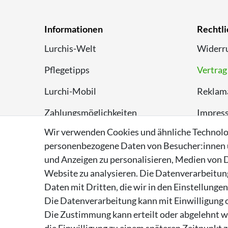
Informationen
Rechtli
Lurchis-Welt
Widerru
Pflegetipps
Vertrag
Lurchi-Mobil
Reklam
Zahlungsmöglichkeiten
Impres
Wir verwenden Cookies und ähnliche Technolo
Versand
Datens
personenbezogene Daten von Besucher:innen un
Rückversand
AGB
und Anzeigen zu personalisieren, Medien von D
Website zu analysieren. Die Datenverarbeitung 
Entsorgungshinweise
Daten mit Dritten, die wir in den Einstellunge
Über Supremo Shoes
Die Datenverarbeitung kann mit Einwilligung o
Die Zustimmung kann erteilt oder abgelehnt we