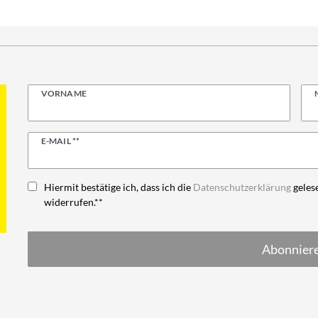
VORNAME
Newsletter
E-MAIL **
Honig
Hiermit bestätige ich, dass ich die
Daten­schutz­erklärung
gelese
widerrufen.**
Abonnier