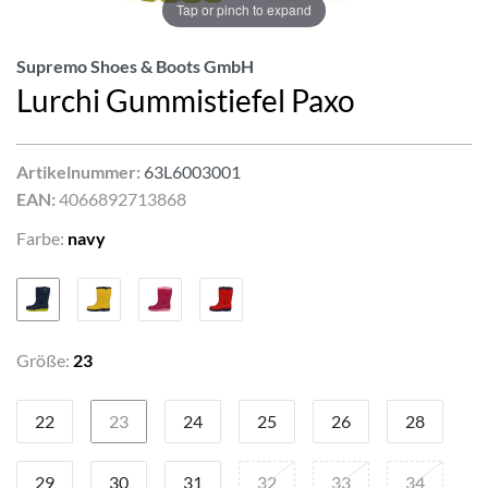
Tap or pinch to expand
Supremo Shoes & Boots GmbH
Lurchi Gummistiefel Paxo
Artikelnummer:
63L6003001
EAN:
4066892713868
Farbe:
navy
Größe:
23
22
23
24
25
26
28
29
30
31
32
33
34