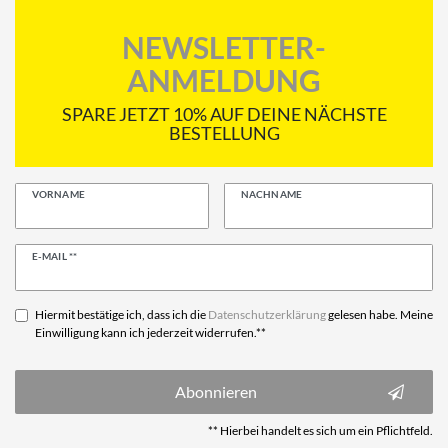
NEWSLETTER-
ANMELDUNG
SPARE JETZT 10% AUF DEINE NÄCHSTE
BESTELLUNG
VORNAME
NACHNAME
Newsletter
E-MAIL **
Honig
Hiermit bestätige ich, dass ich die
Daten­schutz­erklärung
gelesen habe. Meine
Einwilligung kann ich jederzeit widerrufen.**
Abonnieren
** Hierbei handelt es sich um ein Pflichtfeld.