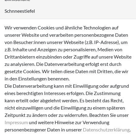
Schnneestiefel
Wasserdichte Kinderschuhe
Wir verwenden Cookies und ähnliche Technologien auf
Sneaker
unserer Website und verarbeiten personenbezogene Daten
von Besucher:innen unserer Webseite (z.B. IP-Adresse), um
Lauflernschuhe
z.B. Inhalte und Anzeigen zu personalisieren, Medien von
Drittanbietern einzubinden oder Zugriffe auf unsere Website
Zahlungsmöglichkeiten
zu analysieren. Die Datenverarbeitung erfolgt erst durch
gesetzte Cookies. Wir teilen diese Daten mit Dritten, die wir
in den Einstellungen benennen.
Die Datenverarbeitung kann mit Einwilligung oder aufgrund
eines berechtigten Interesses erfolgen. Die Zustimmung
Versanddienstleister
kann erteilt oder abgelehnt werden. Es besteht das Recht,
nicht einzuwilligen und die Einwilligung zu einem späteren
Zeitpunkt zu ändern oder zu widerrufen. Beachten Sie unser
Impressum
und weitere Hinweise zur Verwendung
personenbezogener Daten in unserer
Daten­schutz­erklärung
.