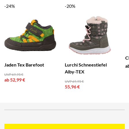
-24%
-20%
C
Jaden Tex Barefoot
Lurchi Schneestiefel
a
Alby-TEX
UVP 69,95 €
ab 52,99 €
UVP 69,95 €
55,96 €