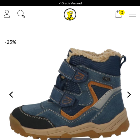
✓ Gratis Versand
0
-25%