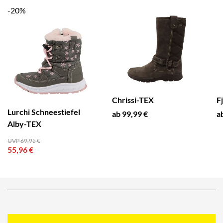
-20%
Chrissi-TEX
F
Lurchi Schneestiefel
ab 99,99 €
a
Alby-TEX
UVP 69,95 €
55,96 €