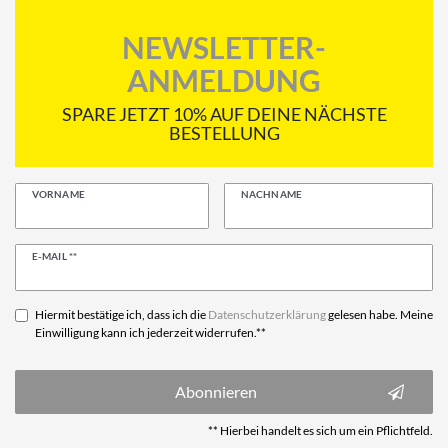
NEWSLETTER-
ANMELDUNG
SPARE JETZT 10% AUF DEINE NÄCHSTE
BESTELLUNG
VORNAME
NACHNAME
Newsletter
E-MAIL **
Honig
Hiermit bestätige ich, dass ich die
Daten­schutz­erklärung
gelesen habe. Meine
Einwilligung kann ich jederzeit widerrufen.**
Abonnieren
** Hierbei handelt es sich um ein Pflichtfeld.