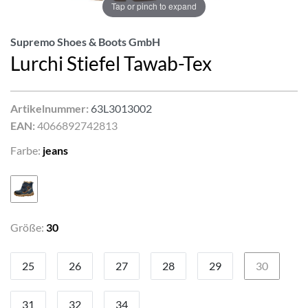
Tap or pinch to expand
Supremo Shoes & Boots GmbH
Lurchi Stiefel Tawab-Tex
Artikelnummer:
63L3013002
EAN:
4066892742813
Farbe:
jeans
Größe:
30
25
26
27
28
29
30
31
32
34