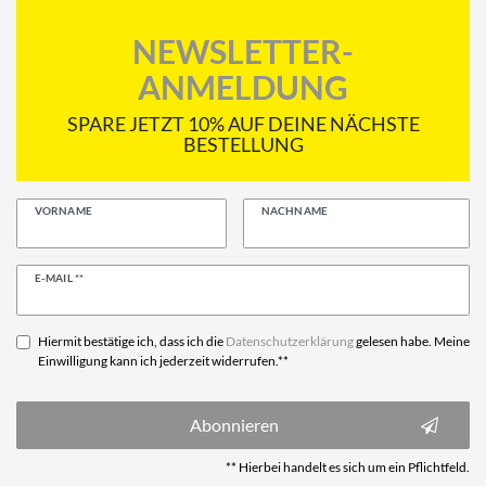
NEWSLETTER-
ANMELDUNG
SPARE JETZT 10% AUF DEINE NÄCHSTE
BESTELLUNG
VORNAME
NACHNAME
Newsletter
E-MAIL **
Honig
Hiermit bestätige ich, dass ich die
Daten­schutz­erklärung
gelesen habe. Meine
Einwilligung kann ich jederzeit widerrufen.**
Abonnieren
** Hierbei handelt es sich um ein Pflichtfeld.