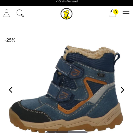
✓ Gratis Versand
0
-25%