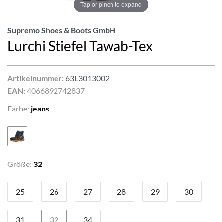
Tap or pinch to expand
Supremo Shoes & Boots GmbH
Lurchi Stiefel Tawab-Tex
Artikelnummer:
63L3013002
EAN:
4066892742837
Farbe:
jeans
Größe:
32
25
26
27
28
29
30
31
32
34