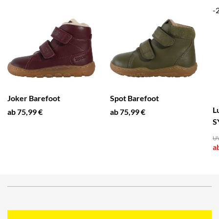
-
Joker Barefoot
Spot Barefoot
L
ab 75,99 €
ab 75,99 €
S
UV
a