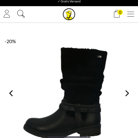
✓ Gratis Versand
0
-20%