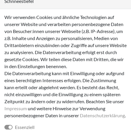
Schnneestiefel
Wasserdichte Kinderschuhe
Wir verwenden Cookies und ähnliche Technologien auf
Sneaker
unserer Website und verarbeiten personenbezogene Daten
von Besucher:innen unserer Webseite (z.B. IP-Adresse), um
Lauflernschuhe
z.B. Inhalte und Anzeigen zu personalisieren, Medien von
Drittanbietern einzubinden oder Zugriffe auf unsere Website
Zahlungsmöglichkeiten
zu analysieren. Die Datenverarbeitung erfolgt erst durch
gesetzte Cookies. Wir teilen diese Daten mit Dritten, die wir
in den Einstellungen benennen.
Die Datenverarbeitung kann mit Einwilligung oder aufgrund
eines berechtigten Interesses erfolgen. Die Zustimmung
Versanddienstleister
kann erteilt oder abgelehnt werden. Es besteht das Recht,
nicht einzuwilligen und die Einwilligung zu einem späteren
Zeitpunkt zu ändern oder zu widerrufen. Beachten Sie unser
Impressum
und weitere Hinweise zur Verwendung
personenbezogener Daten in unserer
Daten­schutz­erklärung
.
Essenziell