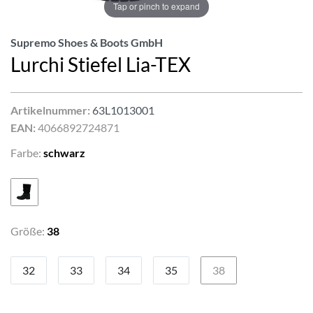
Tap or pinch to expand
Supremo Shoes & Boots GmbH
Lurchi Stiefel Lia-TEX
Artikelnummer:
63L1013001
EAN:
4066892724871
Farbe:
schwarz
Größe:
38
32
33
34
35
38