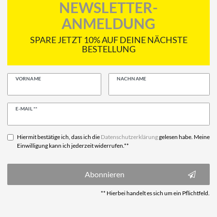
NEWSLETTER-
ANMELDUNG
SPARE JETZT 10% AUF DEINE NÄCHSTE
BESTELLUNG
VORNAME
NACHNAME
Newsletter
E-MAIL **
Honig
Hiermit bestätige ich, dass ich die
Daten­schutz­erklärung
gelesen habe. Meine
Einwilligung kann ich jederzeit widerrufen.**
Abonnieren
** Hierbei handelt es sich um ein Pflichtfeld.