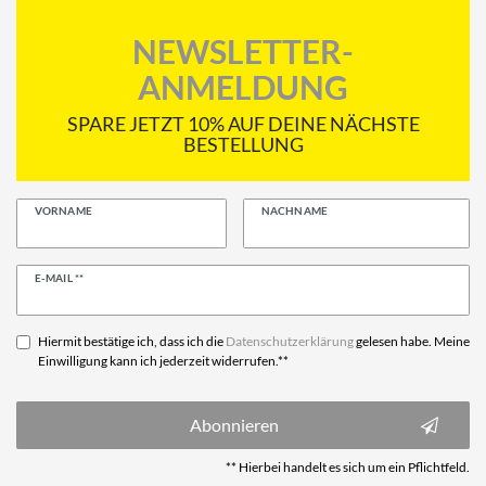
NEWSLETTER-
ANMELDUNG
SPARE JETZT 10% AUF DEINE NÄCHSTE
BESTELLUNG
VORNAME
NACHNAME
Newsletter
E-MAIL **
Honig
Hiermit bestätige ich, dass ich die
Daten­schutz­erklärung
gelesen habe. Meine
Einwilligung kann ich jederzeit widerrufen.**
Abonnieren
** Hierbei handelt es sich um ein Pflichtfeld.