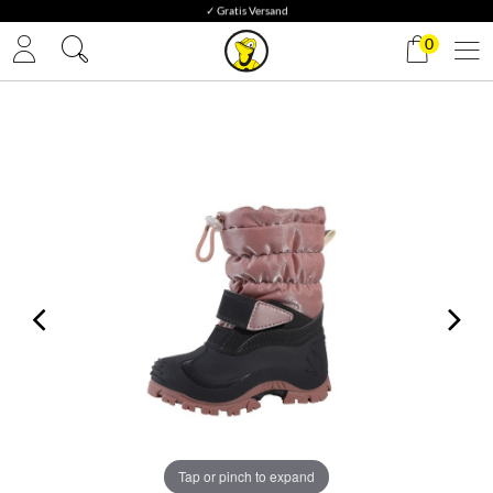
✓ Gratis Versand
0
Tap or pinch to expand