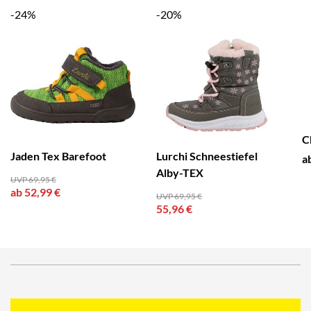
-24%
-20%
C
Jaden Tex Barefoot
Lurchi Schneestiefel
a
Alby-TEX
UVP 69,95 €
ab 52,99 €
UVP 69,95 €
55,96 €