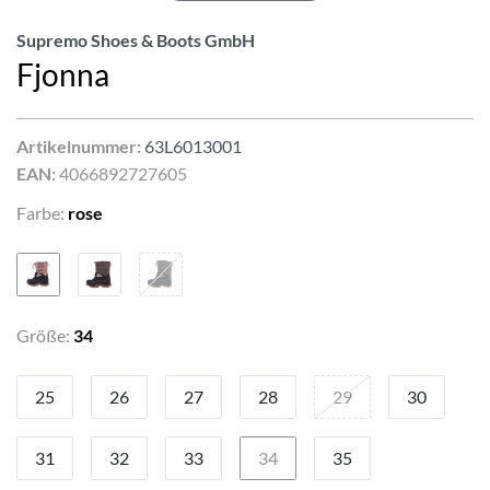
Supremo Shoes & Boots GmbH
Fjonna
Artikelnummer:
63L6013001
EAN:
4066892727605
Farbe:
rose
Größe:
34
25
26
27
28
29
30
31
32
33
34
35