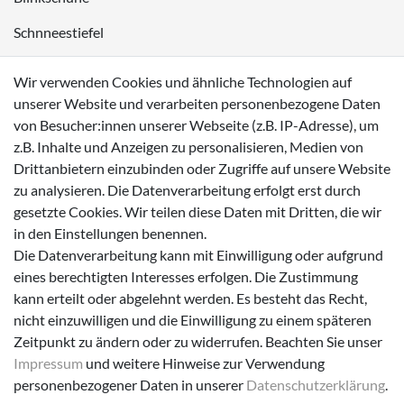
Schnneestiefel
Wasserdichte Kinderschuhe
Wir verwenden Cookies und ähnliche Technologien auf
Sneaker
unserer Website und verarbeiten personenbezogene Daten
von Besucher:innen unserer Webseite (z.B. IP-Adresse), um
Lauflernschuhe
z.B. Inhalte und Anzeigen zu personalisieren, Medien von
Drittanbietern einzubinden oder Zugriffe auf unsere Website
Zahlungsmöglichkeiten
zu analysieren. Die Datenverarbeitung erfolgt erst durch
gesetzte Cookies. Wir teilen diese Daten mit Dritten, die wir
in den Einstellungen benennen.
Die Datenverarbeitung kann mit Einwilligung oder aufgrund
eines berechtigten Interesses erfolgen. Die Zustimmung
Versanddienstleister
kann erteilt oder abgelehnt werden. Es besteht das Recht,
nicht einzuwilligen und die Einwilligung zu einem späteren
Zeitpunkt zu ändern oder zu widerrufen. Beachten Sie unser
Impressum
und weitere Hinweise zur Verwendung
personenbezogener Daten in unserer
Daten­schutz­erklärung
.