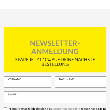
NEWSLETTER-
ANMELDUNG
SPARE JETZT 10% AUF DEINE NÄCHSTE
BESTELLUNG
VORNAME
NACHNAME
Newsletter
E-MAIL **
Honig
Hiermit bestätige ich, dass ich die
Daten­schutz­erklärung
gelesen habe. Meine