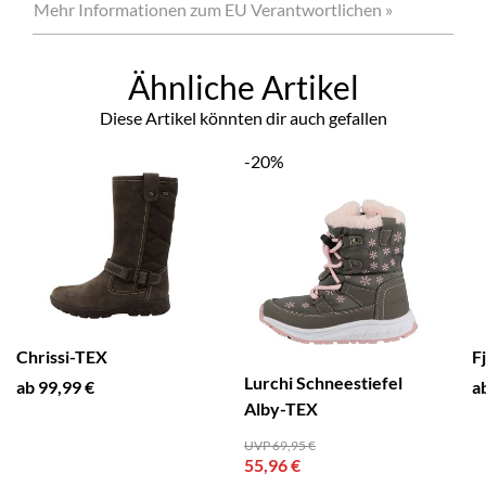
Mehr Informationen zum EU Verantwortlichen »
Ähnliche Artikel
Diese Artikel könnten dir auch gefallen
-20%
Chrissi-TEX
F
Lurchi Schneestiefel
ab 99,99 €
a
Alby-TEX
UVP 69,95 €
55,96 €