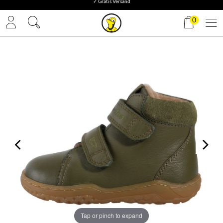
✓ Gratis Versand
0
Tap or pinch to expand