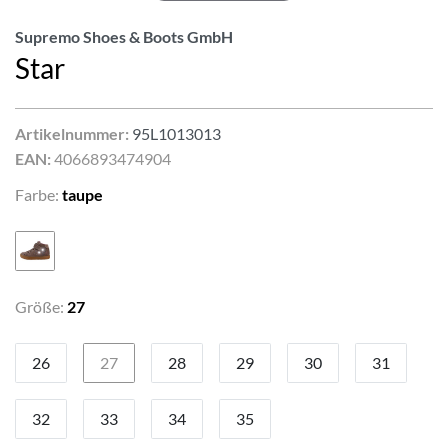
Supremo Shoes & Boots GmbH
Star
Artikelnummer:
95L1013013
EAN:
4066893474904
Farbe:
taupe
Größe:
27
26
27
28
29
30
31
32
33
34
35