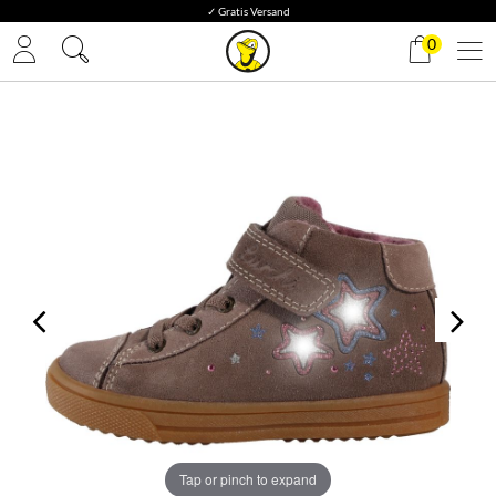
✓ Gratis Versand
0
Tap or pinch to expand