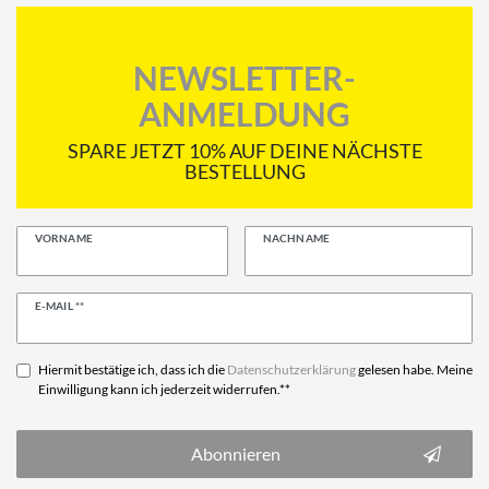
NEWSLETTER-
ANMELDUNG
SPARE JETZT 10% AUF DEINE NÄCHSTE
BESTELLUNG
VORNAME
NACHNAME
Newsletter
E-MAIL **
Honig
Hiermit bestätige ich, dass ich die
Daten­schutz­erklärung
gelesen habe. Meine
Einwilligung kann ich jederzeit widerrufen.**
Abonnieren