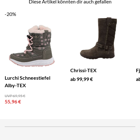
Diese Artikel könnten dir auch gefallen
-20%
Chrissi-TEX
F
Lurchi Schneestiefel
ab 99,99 €
a
Alby-TEX
UVP 69,95 €
55,96 €