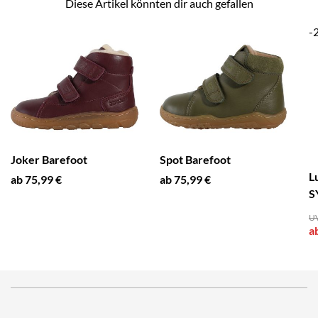
Diese Artikel könnten dir auch gefallen
-
Joker Barefoot
Spot Barefoot
L
ab 75,99 €
ab 75,99 €
S
UV
a