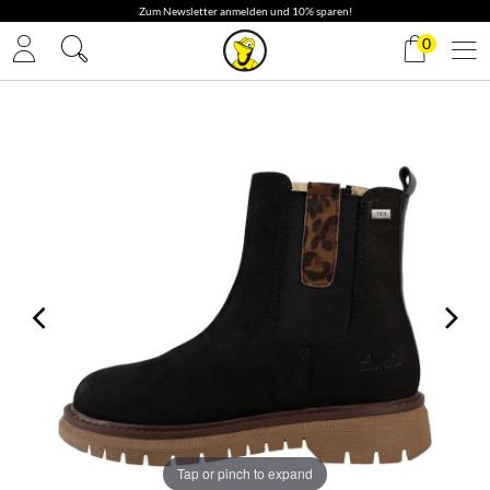
✓ Gratis Versand
0
Tap or pinch to expand