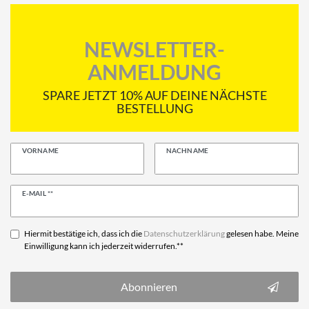
NEWSLETTER-
ANMELDUNG
SPARE JETZT 10% AUF DEINE NÄCHSTE
BESTELLUNG
VORNAME
NACHNAME
Newsletter
E-MAIL **
Honig
Hiermit bestätige ich, dass ich die
Daten­schutz­erklärung
gelesen habe. Meine
Einwilligung kann ich jederzeit widerrufen.**
Abonnieren