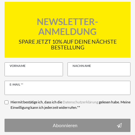
NEWSLETTER-
ANMELDUNG
SPARE JETZT 10% AUF DEINE NÄCHSTE
BESTELLUNG
VORNAME
NACHNAME
Newsletter
E-MAIL **
Honig
Hiermit bestätige ich, dass ich die
Daten­schutz­erklärung
gelesen habe. Meine
Einwilligung kann ich jederzeit widerrufen.**
Abonnieren