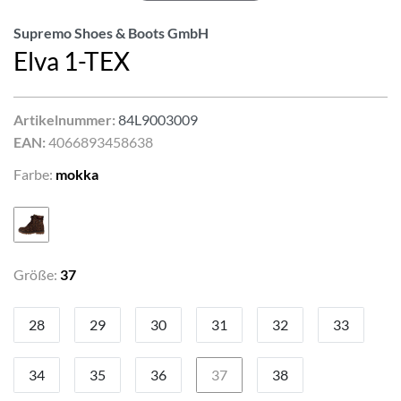
Supremo Shoes & Boots GmbH
Elva 1-TEX
Artikelnummer:
84L9003009
EAN:
4066893458638
Farbe:
mokka
Größe:
37
28
29
30
31
32
33
34
35
36
37
38