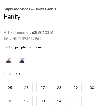
Supremo Shoes & Boots GmbH
Fanty
Artikelnummer:
63L6013016
EAN:
4066893437961
Farbe:
purple-rainbow
Größe:
31
25
26
27
28
29
30
31
32
33
34
35