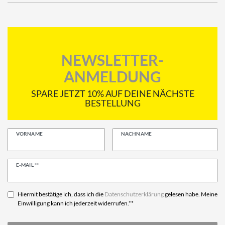
NEWSLETTER-
ANMELDUNG
SPARE JETZT 10% AUF DEINE NÄCHSTE
BESTELLUNG
VORNAME
NACHNAME
Newsletter
E-MAIL **
Honig
Hiermit bestätige ich, dass ich die
Daten­schutz­erklärung
gelesen habe. Meine
Einwilligung kann ich jederzeit widerrufen.**