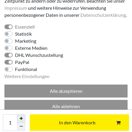
Zeitpunkt zu ändern oder zu widerrufen. Beachten Sie unser
Impressum
und weitere Hinweise zur Verwendung
personenbezogener Daten in unserer
Daten­schutz­erklärung
.
Essenziell
Folge uns!
Statistik
Marketing
Externe Medien
DHL Wunschzustellung
PayPal
Funktional
Weitere Einstellungen
Alle akzeptieren
© 2026 made by Supremo | Alle Rechte vorbehalten.
Alle ablehnen
Excellent
:
4.8
/
5
Auswahl akzeptieren
In den Warenkorb
06.08.2026