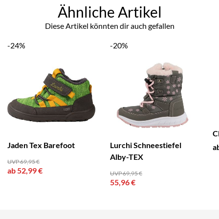
Ähnliche Artikel
Diese Artikel könnten dir auch gefallen
-24%
-20%
C
Jaden Tex Barefoot
Lurchi Schneestiefel
a
Alby-TEX
UVP 69,95 €
ab 52,99 €
UVP 69,95 €
55,96 €