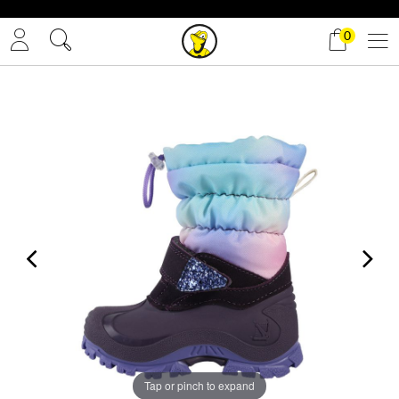
✓ Gratis Versand
0
Tap or pinch to expand